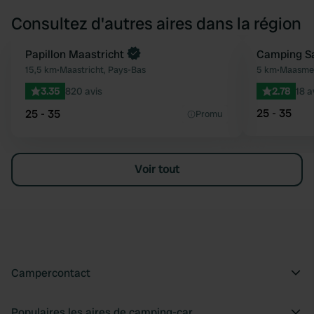
Consultez d'autres aires dans la région
Papillon Maastricht
Camping S
Préféré
15,5 km
•
Maastricht, Pays-Bas
5 km
•
Maasmec
3.35
820 avis
2.78
18 a
25 - 35
25 - 35
Promu
Voir tout
Campercontact
Populaires les aires de camping-car