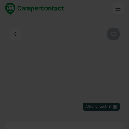
Dos
Préféré
Afficher tout
(
8
)