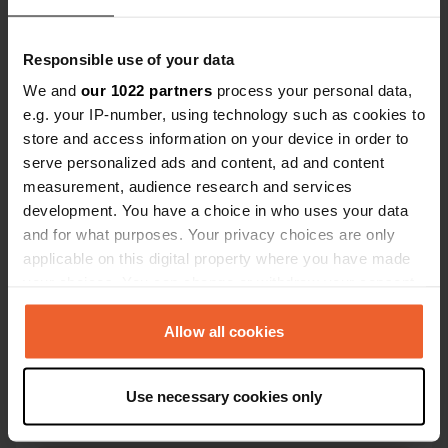
n'a besoin de rien de plus.
Responsible use of your data
We and
our 1022 partners
process your personal data,
e.g. your IP-number, using technology such as cookies to
store and access information on your device in order to
Contact
serve personalized ads and content, ad and content
measurement, audience research and services
Emplacement
development. You have a choice in who uses your data
Stationsstraat
Copie
and for what purposes. Your privacy choices are only
3665, As, Belgique
applicable on this digital property where you have made
your choices. You can change or withdraw your consent
Coordonnées
any time from the Cookie Declaration or by clicking on
51° 0' 21" N 5° 36' 15" E
the Privacy trigger icon.
Allow all cookies
Copie
51.00589 5.60418
Copie
If you allow, we would also like to:
Use necessary cookies only
Code du site
Collect information about your geographical location
56079
which can be accurate to within several meters
Copie