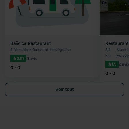
Baščica Restaurant
Restaurant
5,8 km
•
Idbar, Bosnie-et-Herzégovine
8,4
Municip
•
km
Herzég
3.67
3 avis
1.5
2 avis
0 - 0
0 - 0
Voir tout