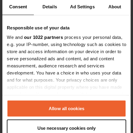
Copie
43.69073 17.82018
Consent
Details
Ad Settings
About
Copie
Code du site
84100
Responsible use of your data
Copie
PRO+
We and
our 1022 partners
process your personal data,
Passer à
PRO+
pour toutes les coordonnées
e.g. your IP-number, using technology such as cookies to
store and access information on your device in order to
serve personalized ads and content, ad and content
Carte
measurement, audience research and services
Afficher sur la carte
development. You have a choice in who uses your data
Site web
and for what purposes. Your privacy choices are only
Visitez le site Web
applicable on this digital property where you have made
Copie
your choices. You can change or withdraw your consent
Numéro de téléphone
any time from the Cookie Declaration or by clicking on
Appelez l'emplacement
the Privacy trigger icon.
Allow all cookies
Copie
If you allow, we would also like to:
Use necessary cookies only
Information
Collect information about your geographical location