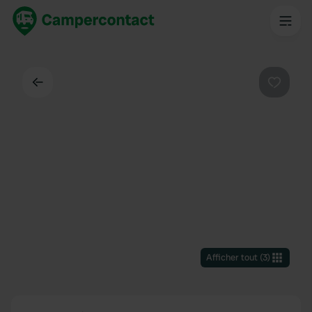
Dos
Préféré
Afficher tout
(
3
)