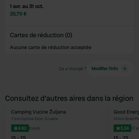
1 avr. au 31 oct.
25,70 €
Cartes de réduction (0)
Aucune carte de réduction acceptée
Ça a changé ?
Modifier l’info
Consultez d'autres aires dans la région
Camping Vucine Žuljana
Good Energ
Préféré
7 km
•
Općina Ston, Croatie
14 km
•
Grad Pl
4.62
8 avis
3.24
17 a
15 - 25
15 - 25