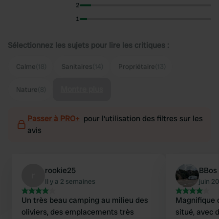
2
1
Sélectionnez les sujets pour lire les critiques :
Calme
(18)
Sanitaires
(14)
Propriétaire
(13)
Montre plus
Nature
(8)
Passer à PRO+
pour l'utilisation des filtres sur les
avis
rookie25
BBos
r
Il y a 2 semaines
juin 2
Un très beau camping au milieu des
Magnifique 
oliviers, des emplacements très
situé, avec