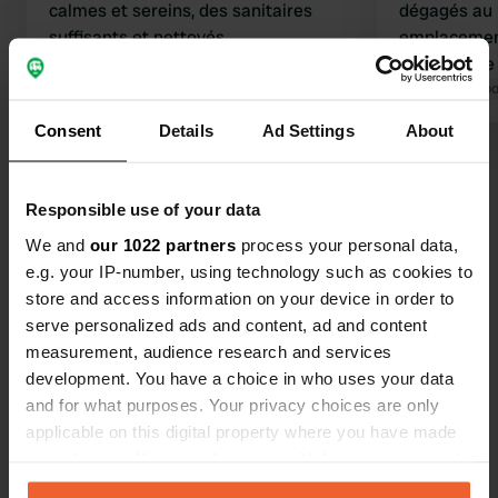
calmes et sereins, des sanitaires
dégagés au m
suffisants et nettoyés
emplacement
quotidiennement avec une bonne
propriétaire
pression d'eau. Notre câble était trop
Traduit par Google
Afficher l'original
toujours prê
Traduit par Go
court, mais le propriétaire nous a
environ 50 
Consent
Details
Ad Settings
About
immédiatement fourni des rallonges.
végétation 
Voir tous les 34 avis
Bon restaurant au village à prix
camping cha
raisonnables. La mer est à 50 mètres
sanitaires s
Responsible use of your data
de l'emplacement. Bon Wi-Fi et prix
propres ! N
Es-tu déjà venu ici ?
We and
our 1022 partners
process your personal data,
corrects ; nous avons payé 91 euros
agréablemen
e.g. your IP-number, using technology such as cookies to
pour 2 nuits pour 2 adultes, 1 enfant, 1
store and access information on your device in order to
chien, camping-car et électricité. Un
serve personalized ads and content, ad and content
ancien bunker de sous-marin est à 10
measurement, audience research and services
minutes à pied.
development. You have a choice in who uses your data
Contact
and for what purposes. Your privacy choices are only
applicable on this digital property where you have made
Emplacement
your choices. You can change or withdraw your consent
brijesta 10
any time from the Cookie Declaration or by clicking on
Copie