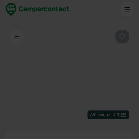
Dos
Préféré
Afficher tout
(
19
)