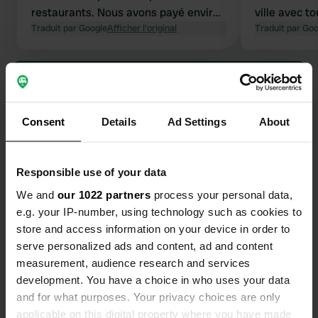
restaurants. Nous avons payé environ
ville avec t
42 € la nuit. Absolument
Traduit par Google
Afficher l'original
besoin pour 
Traduit par Go
recommandé !
super caban
crevettes et le 
Voir tous les 13 avis
conviviale e
Recommand
Es-tu déjà venu ici ?
Consent
Details
Ad Settings
About
Responsible use of your data
We and
our 1022 partners
process your personal data,
e.g. your IP-number, using technology such as cookies to
Contact
store and access information on your device in order to
serve personalized ads and content, ad and content
measurement, audience research and services
Emplacement
development. You have a choice in who uses your data
Rapoća 21
Copie
and for what purposes. Your privacy choices are only
51554, Nerezine, Croatie
applicable on this digital property where you have made