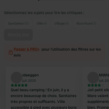
Sélectionnez les sujets pour lire les critiques :
Sanitaires
(10)
Ville
(4)
Village
(4)
Nourriture
(3)
Montre plus
Passer à PRO+
pour l'utilisation des filtres sur les
avis
idaeggen
MWhi
juil. 2025
juil. 2
Quel beau camping ! En juin, il y a
Joli petit site. Les sites Pr
encore beaucoup de choix. Sanitaires
Mare valent 
très propres et suffisants. Ville
supplémentaire. Douches et
accessible à pied avec plusieurs bons
bien. Promenade facile dans une belle