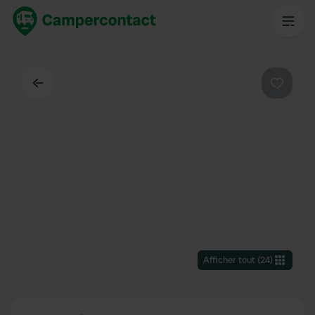
Dos
Préféré
Afficher tout
(
24
)