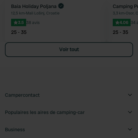
Reserve maintenant
Baia Holiday Poljana
Camping P
Préféré
12,5 km
•
Mali Lošinj, Croatie
3,3 km
•
Osor, C
3.5
38 avis
4.06
34 
25 - 35
25 - 35
Voir tout
Campercontact
Populaires les aires de camping-car
Business