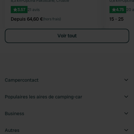
Préféré
8,3 km
•
Općina Pakoštane, Croatie
0,8 km
•
Općina 
3.57
21 avis
4.75
20 a
Depuis 64,60 €
15 - 25
(hors frais)
Voir tout
Campercontact
Populaires les aires de camping-car
Business
Autres