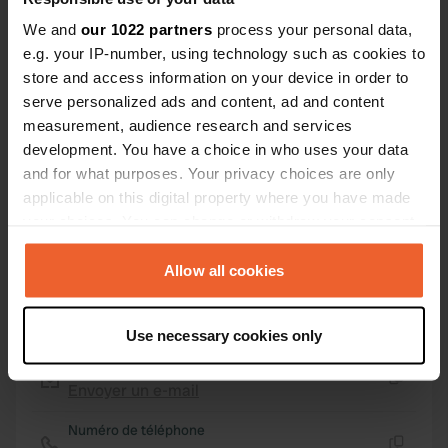
43° 57' 18" N 15° 26' 11" E
We and
our 1022 partners
process your personal data,
Copie
43.95506509 15.43633666
e.g. your IP-number, using technology such as cookies to
Copie
store and access information on your device in order to
Code du site
serve personalized ads and content, ad and content
103713
measurement, audience research and services
Copie
development. You have a choice in who uses your data
PRO+
Passer à
PRO+
and for what purposes. Your privacy choices are only
pour toutes les coordonnées
applicable on this digital property where you have made
your choices. You can change or withdraw your consent
Carte
any time from the Cookie Declaration or by clicking on
Afficher sur la carte
the Privacy trigger icon.
Allow all cookies
Site web
If you allow, we would also like to:
Visitez le site Web
Copie
Use necessary cookies only
Collect information about your geographical location
E-mail
which can be accurate to within several meters
Envoyer un e-mail
Identify your device by actively scanning it for
Copie
specific characteristics (fingerprinting)
Numéro de téléphone
Find out more about how your personal data is processed