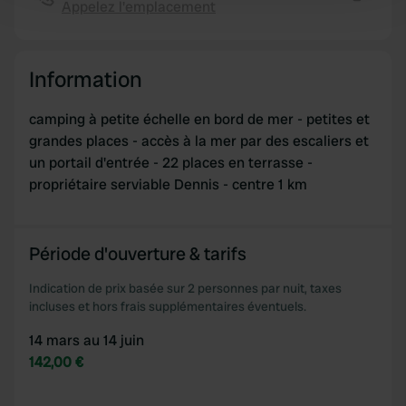
Appelez l'emplacement
Copie
and set your preferences in the
details section
.
We use cookies to personalise content and ads, to
Information
provide social media features and to analyse our traffic.
We also share information about your use of our site with
camping à petite échelle en bord de mer - petites et
our social media, advertising and analytics partners who
grandes places - accès à la mer par des escaliers et
may combine it with other information that you’ve
un portail d'entrée - 22 places en terrasse -
provided to them or that they’ve collected from your use
propriétaire serviable Dennis - centre 1 km
of their services.
Période d'ouverture & tarifs
Indication de prix basée sur 2 personnes par nuit, taxes
incluses et hors frais supplémentaires éventuels.
14 mars au 14 juin
142,00 €