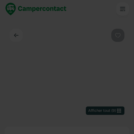
Dos
Préféré
Afficher tout
(
9
)