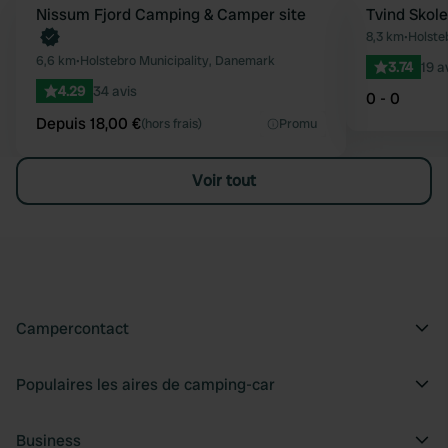
Reserve maintenant
Nissum Fjord Camping & Camper site
Tvind Skole
Préféré
8,3 km
•
Holste
6,6 km
•
Holstebro Municipality, Danemark
3.74
19 a
4.29
34 avis
0 - 0
Depuis 18,00 €
(hors frais)
Promu
Voir tout
Campercontact
Populaires les aires de camping-car
Business