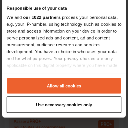
pédestres da
Responsible use of your data
We and
our 1022 partners
process your personal data,
e.g. your IP-number, using technology such as cookies to
Contact
store and access information on your device in order to
serve personalized ads and content, ad and content
measurement, audience research and services
Emplacement
development. You have a choice in who uses your data
Øhusevej 23
Copie
and for what purposes. Your privacy choices are only
6990, Holstebro Municipality, Danemark
applicable on this digital property where you have made
Coordonnées
your choices. You can change or withdraw your consent
any time from the Cookie Declaration or by clicking on
56° 15' 35" N 8° 8' 46" E
the Privacy trigger icon.
Copie
Allow all cookies
56.25964 8.14601
Copie
If you allow, we would also like to:
Code du site
Use necessary cookies only
Collect information about your geographical location
58028
Copie
which can be accurate to within several meters
PRO+
Identify your device by actively scanning it for
Passer à
PRO+
pour toutes les coordonnées
specific characteristics (fingerprinting)