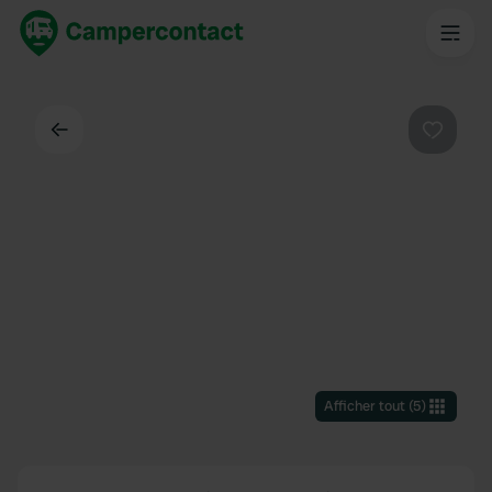
Dos
Préféré
Afficher tout
(
5
)