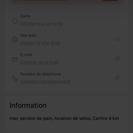
Find out more about how your personal data is processed
and set your preferences in the
details section
.
Carte
Afficher sur la carte
We use cookies to personalise content and ads, to
Site web
provide social media features and to analyse our traffic.
Visitez le site Web
We also share information about your use of our site with
Copie
our social media, advertising and analytics partners who
E-mail
may combine it with other information that you’ve
Envoyer un e-mail
Copie
provided to them or that they’ve collected from your use
of their services.
Numéro de téléphone
Appelez l'emplacement
Copie
Information
mer, service de pain, location de vélos, Centre 4 km