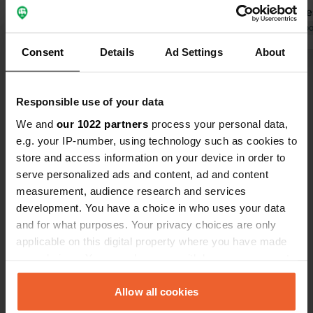
équipée. Propriétaires accueillants. À
calme et d'e
une demi-heure de la plage à vélo et
Traduit par Google
Afficher l'original
de s'y prome
Traduit par Go
à une heure de Ringkøbing à vélo.
sentiers qu'on
Consent
Details
Ad Settings
About
Nous avons payé 510 DK pour 2
sanitaires e
Voir tous les 24 avis
personnes et un camping-car pour 3
également c
nuits avec électricité. Un camping
Responsible use of your data
mémorable !
Es-tu déjà venu ici ?
We and
our 1022 partners
process your personal data,
e.g. your IP-number, using technology such as cookies to
store and access information on your device in order to
serve personalized ads and content, ad and content
measurement, audience research and services
development. You have a choice in who uses your data
Contact
and for what purposes. Your privacy choices are only
applicable on this digital property where you have made
your choices. You can change or withdraw your consent
Emplacement
any time from the Cookie Declaration or by clicking on
Søgårdvej 7
Copie
the Privacy trigger icon.
Allow all cookies
6980, Ringkøbing-Skjern Municipality,
Danemark