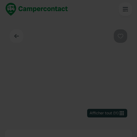
Dos
Préféré
Afficher tout
(
11
)