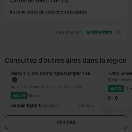
Cartes de réduction (0)
Aucune carte de réduction acceptée
Ça a changé ?
Modifier l’info
Consultez d'autres aires dans la région
Reserve maintenant
Nissum Fjord Camping & Camper site
Tvind Skole
Préféré
5,7 km
•
Holste
14,1 km
•
Holstebro Municipality, Danemark
3.74
19 a
4.29
34 avis
0 - 0
Depuis 18,00 €
(hors frais)
Promu
Voir tout