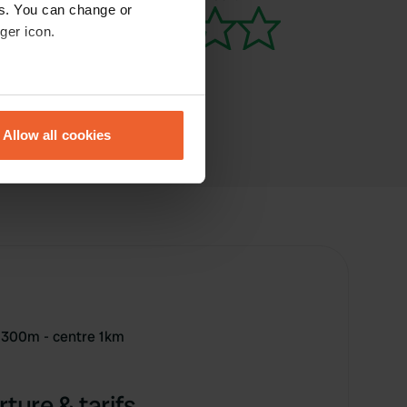
es. You can change or
ger icon.
eral meters
Allow all cookies
ails section
.
se our traffic. We also share
ers who may combine it with
 services.
 300m - centre 1km
ture & tarifs