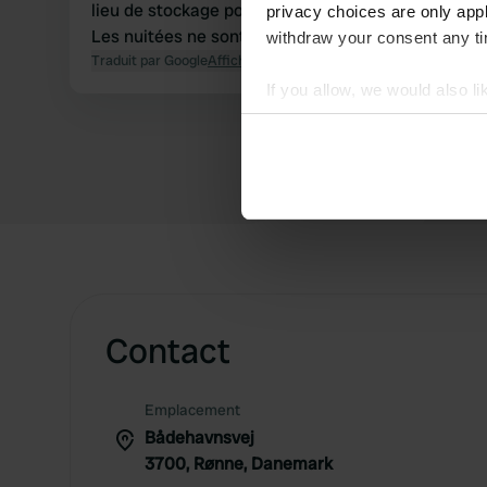
lieu de stockage pour les bateaux et un parking.
privacy choices are only app
Les nuitées ne sont pas autorisées.
withdraw your consent any tim
Traduit par Google
Afficher l'original
If you allow, we would also lik
Collect information abou
Identify your device by ac
Find out more about how your
We use cookies to personalis
information about your use of
other information that you’ve
Contact
Emplacement
Bådehavnsvej
3700, Rønne, Danemark