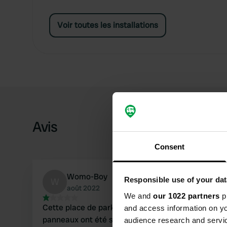
Voir toutes les installations
Avis
Consent
Womo-Boy
Responsible use of your dat
W
août 2022
We and
our 1022 partners
pr
Cette place de parking n'existe plus. Les
and access information on yo
panneaux ont été supprimés. Est maintenant un
audience research and servi