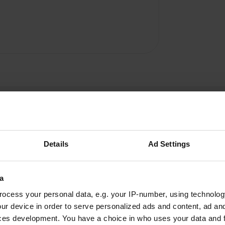
Details
Ad Settings
aandyk
a
a
juil. 2021
ocess your personal data, e.g. your IP-number, using technolog
Ça marche une nuit, le matin c'est bruyant à
ur device in order to serve personalized ads and content, ad a
cause des camions. Il y a V + E à côté du carré,
ces development. You have a choice in who uses your data and 