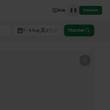
Aide
Connecter
Norvège
7 - 9 Aug
·
2
Chercher
Portugal
Danemark
Croatie
Voir tout...
Préféré