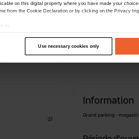
mais très massif. Douches et toilettes dans le
licable on this digital property where you have made your choic
yacht club house. L'endroit est assez
e from the Cookie Declaration or by clicking on the Privacy trig
inconfortable.
Traduit par Google
Afficher l'original
e to:
t your geographical location which can be accurate to within sev
tively scanning it for specific characteristics (fingerprinting)
Use necessary cookies only
 personal data is processed and set your preferences in the
det
e content and ads, to provide social media features and to analy
 our site with our social media, advertising and analytics partn
 provided to them or that they’ve collected from your use of their
Information
Grand parking - magasin
Copie
Période d'ouver