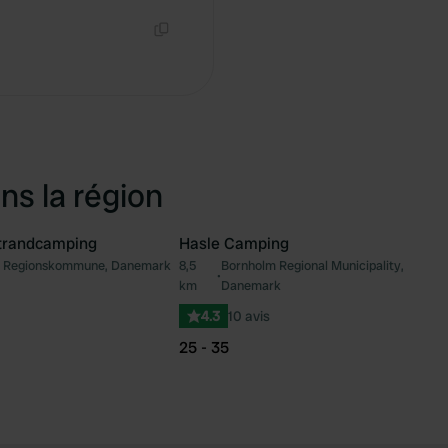
Copie
ns la région
trandcamping
Hasle Camping
 Regionskommune, Danemark
8,5
Bornholm Regional Municipality,
Préféré
Pré
•
km
Danemark
4.3
10 avis
25 - 35