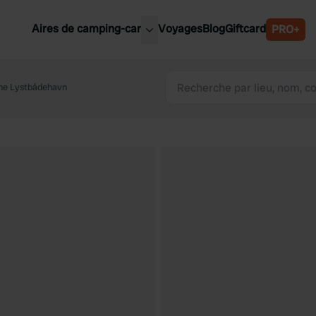
Aires de camping-car
Voyages
Blog
Giftcard
PRO+
leures aires de camping-car
Belgique
ne Lystbådehavn
Slovénie
Autriche
Suède
e
Suisse