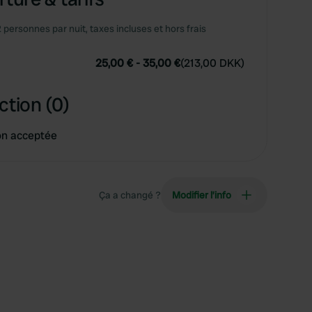
2 personnes par nuit, taxes incluses et hors frais
25,00 €
-
35,00 €
(
213,00 DKK
)
ction (0)
on acceptée
Ça a changé ?
Modifier l’info