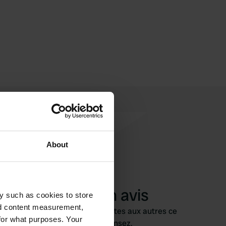
About
Ajouter un avis
y such as cookies to store
nd content measurement,
Vous êtes déjà venu ici ? Dites aux autres ce
for what purposes. Your
que vous en pensez.