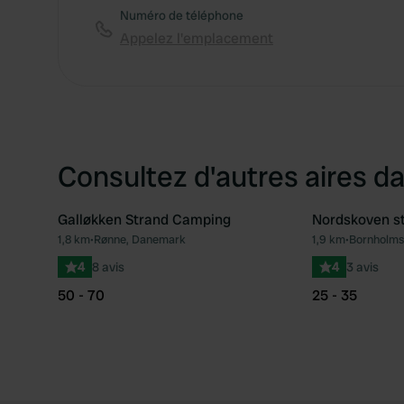
Numéro de téléphone
Appelez l'emplacement
Consultez d'autres aires da
Galløkken Strand Camping
Nordskoven s
1,8 km
•
Rønne, Danemark
1,9 km
•
Bornholms
Préféré
4
8 avis
4
3 avis
50 - 70
25 - 35