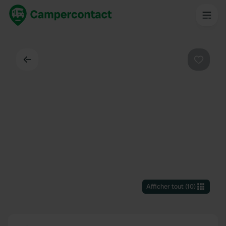
Dos
Préféré
Afficher tout
(
10
)