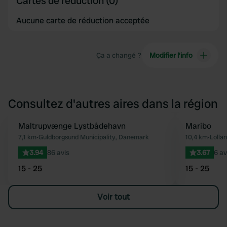
Cartes de réduction (0)
Aucune carte de réduction acceptée
Ça a changé ?
Modifier l’info
Consultez d'autres aires dans la région
Maltrupvænge Lystbådehavn
Maribo
Préféré
7,1 km
•
Guldborgsund Municipality, Danemark
10,4 km
•
Lolla
3.94
86 avis
3.67
6 av
15 - 25
15 - 25
Voir tout