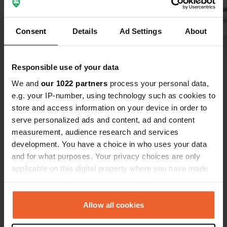
vraiment excessif. L'eau de la douche
sympathique
était glacée après quelques minutes.
Traduit par Google
Afficher l'original
reviendrons 
Traduit par Go
Consent
Details
Ad Settings
About
Malgré tout, un endroit agréable ;
nous étions les seuls clients. On peut
Voir tous les 14 avis
déposer l'argent dans la boîte prévue
Responsible use of your data
à cet effet dans la cuisine.
We and
our 1022 partners
process your personal data,
Es-tu déjà venu ici ?
e.g. your IP-number, using technology such as cookies to
store and access information on your device in order to
serve personalized ads and content, ad and content
measurement, audience research and services
development. You have a choice in who uses your data
and for what purposes. Your privacy choices are only
Contact
applicable on this digital property where you have made
your choices. You can change or withdraw your consent
Emplacement
any time from the Cookie Declaration or by clicking on
Engestoftevej 5
Copie
the Privacy trigger icon.
Allow all cookies
4990, Guldborgsund Municipality,
Danemark