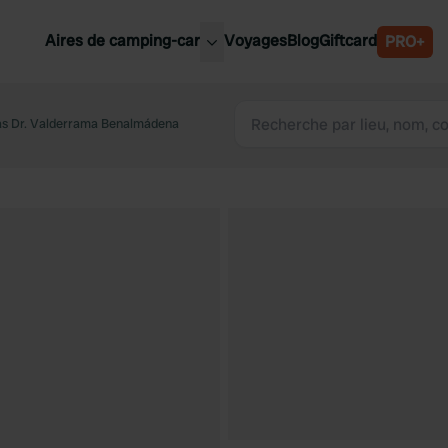
Aires de camping-car
Voyages
Blog
Giftcard
PRO+
leures aires de camping-car
Belgique
s Dr. Valderrama Benalmádena
Slovénie
Autriche
Suède
e
Suisse