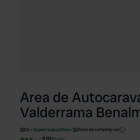
Area de Autocarav
Valderrama Benal
Aires de camping-car
16
Ouvert aujourd'hui
3.07
61 avis