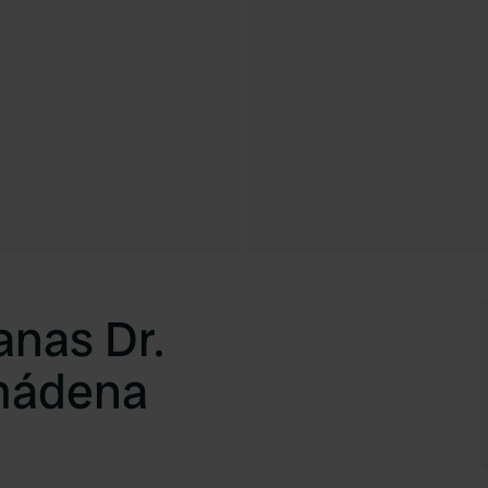
anas Dr.
mádena