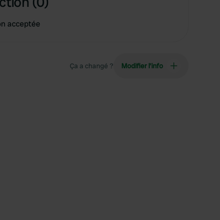
ction (0)
on acceptée
Ça a changé ?
Modifier l’info