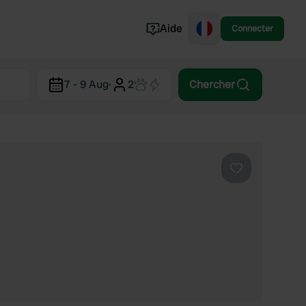
Aide
Connecter
Norvège
7 - 9 Aug
·
2
Chercher
Portugal
Danemark
Croatie
Voir tout...
Préféré