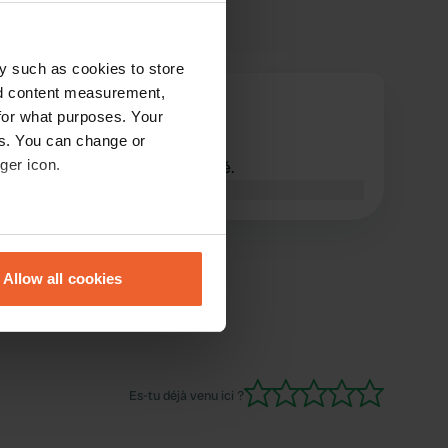
y such as cookies to store
nd content measurement,
garryrad
g
for what purposes. Your
mars 2026
es. You can change or
ger icon.
À ce jour, il est toujours fermé.
Traduit par Google
Afficher l'original
eral meters
Allow all cookies
ails section
.
se our traffic. We also share
ers who may combine it with
 services.
Es-tu déjà venu ici ?