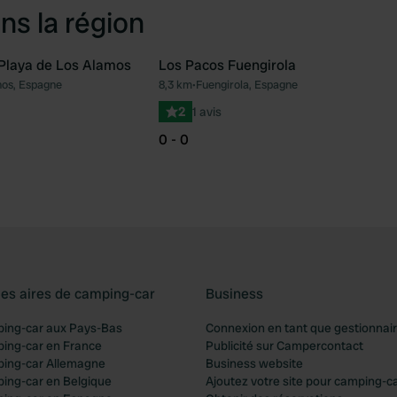
ns la région
Playa de Los Alamos
Los Pacos Fuengirola
nos, Espagne
8,3 km
•
Fuengirola, Espagne
Préféré
Pré
2
1 avis
0 - 0
les aires de camping-car
Business
ping-car aux Pays-Bas
Connexion en tant que gestionnai
ping-car en France
Publicité sur Campercontact
ping-car Allemagne
Business website
ping-car en Belgique
Ajoutez votre site pour camping-c