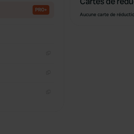
Cartes de rédu
PRO+
Aucune carte de réducti
Copie
Copie
Copie