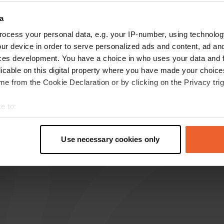
les avis
a
ocess your personal data, e.g. your IP-number, using technolog
ur device in order to serve personalized ads and content, ad a
Gerrit710
G
ces development. You have a choice in who uses your data and 
avr. 2026
licable on this digital property where you have made your choic
e from the Cookie Declaration or by clicking on the Privacy trig
Le site sera de nouveau accessible à partir du 7
avril. Service de traduction assuré en cas de
e to:
pluie entre 10h00 et 15h00.
Traduit par Google
Afficher l'original
t your geographical location which can be accurate to within sev
tively scanning it for specific characteristics (fingerprinting)
Use necessary cookies only
 personal data is processed and set your preferences in the
det
e content and ads, to provide social media features and to analy
 our site with our social media, advertising and analytics partn
 provided to them or that they’ve collected from your use of their