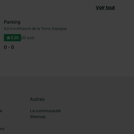
Voir tout
Parking
8,5 km
•
Alhaurín de la Torre, Espagne
féré
Préféré
3.25
20 avis
0 - 0
Autres
re
La communauté
Sitemap
ars