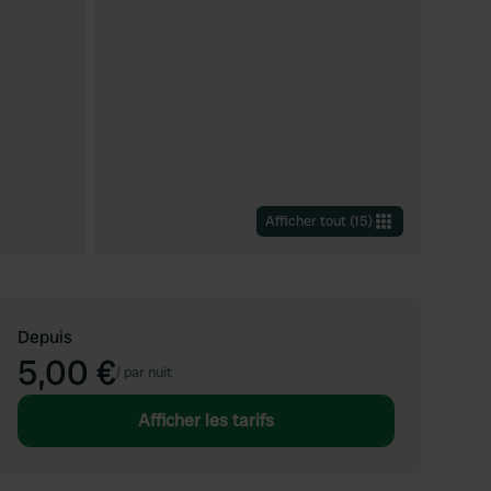
Afficher tout
(
15
)
Depuis
5,00 €
/
par nuit
Afficher les tarifs