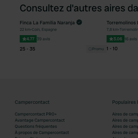
Consultez d'autres aires da
Finca La Familia Naranja
Torremolinos 
Reserve maintenant
22 km
•
Coín, Espagne
7,8 km
•
Torremoli
Préféré
4.77
39 avis
3.06
16 avis
1 - 10
25 - 35
Promu
Campercontact
Populaires 
Campercontact PRO+
Aires de cam
Avantage Campercontact
Aires de cam
Questions fréquentes
Aires de cam
À propos de Campercontact
Aires de cam