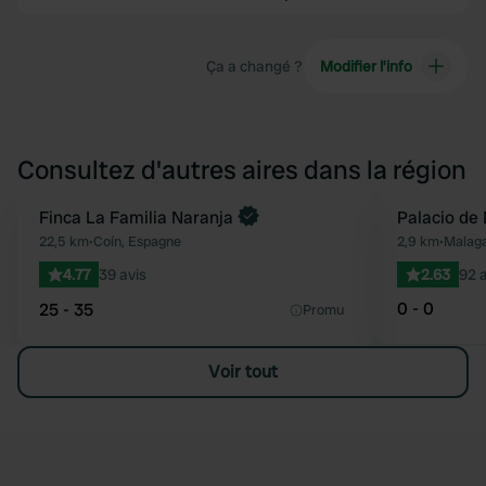
Ça a changé ?
Modifier l’info
Consultez d'autres aires dans la région
Reserve maintenant
Finca La Familia Naranja
Palacio de
Préféré
22,5 km
•
Coín, Espagne
2,9 km
•
Malaga
4.77
39 avis
2.63
92 a
0 - 0
25 - 35
Promu
Voir tout