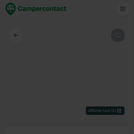
Dos
Préféré
Afficher tout
(
5
)