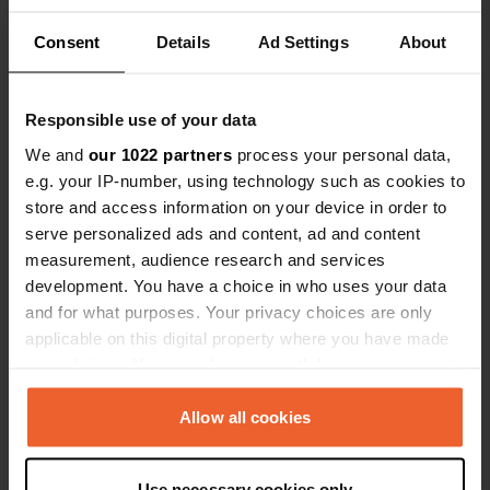
Consent
Details
Ad Settings
About
Voir tous les 5 avis
Responsible use of your data
Es-tu déjà venu ici ?
We and
our 1022 partners
process your personal data,
e.g. your IP-number, using technology such as cookies to
store and access information on your device in order to
serve personalized ads and content, ad and content
measurement, audience research and services
development. You have a choice in who uses your data
Contact
and for what purposes. Your privacy choices are only
applicable on this digital property where you have made
Emplacement
your choices. You can change or withdraw your consent
Calle Ciro Alegría 30
Copie
any time from the Cookie Declaration or by clicking on
29004, Malaga, Espagne
the Privacy trigger icon.
Allow all cookies
Coordonnées
If you allow, we would also like to:
36° 42' 3" N 4° 29' 14" W
Use necessary cookies only