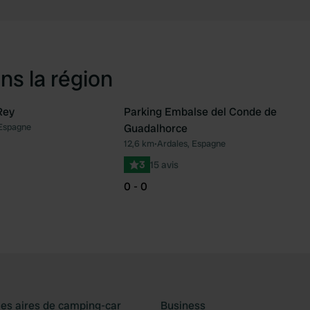
ns la région
Rey
Parking Embalse del Conde de
 Espagne
Guadalhorce
Préféré
Pré
12,6 km
•
Ardales, Espagne
3
15 avis
0 - 0
les aires de camping-car
Business