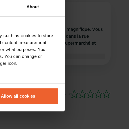
About
JohanRoos
J
févr. 2023
quel bel endroit avec une vue magnifique. Vous
y such as cookies to store
pouvez marcher directement dans la rue
nd content measurement,
commerçante avec un petit supermarché et
for what purposes. Your
divers cafés et restaurants.
es. You can change or
Traduit par Google
Afficher l'original
ger icon.
eral meters
Es-tu déjà venu ici ?
Allow all cookies
ails section
.
se our traffic. We also share
ers who may combine it with
 services.