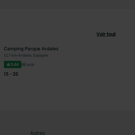
Voir tout
Camping Parque Ardales
12,7 km
•
Ardales, Espagne
féré
Préféré
3.44
88 avis
15 - 25
Autres