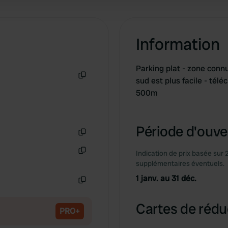
Information
Parking plat - zone connu
sud est plus facile - télé
Copie
500m
Période d'ouver
Copie
Indication de prix basée sur 
Copie
supplémentaires éventuels.
1 janv. au 31 déc.
Copie
Cartes de rédu
PRO+