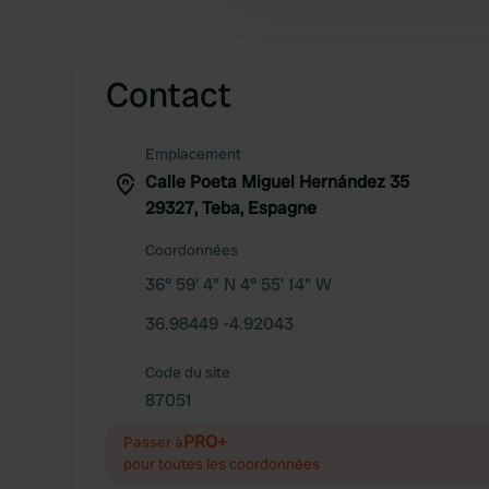
Contact
Emplacement
Calle Poeta Miguel Hernández 35
29327, Teba, Espagne
Coordonnées
36° 59' 4" N 4° 55' 14" W
36.98449 -4.92043
Code du site
87051
PRO+
Passer à
pour toutes les coordonnées