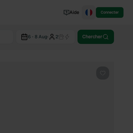
Aide
Connecter
Norvège
6 - 8 Aug
·
2
Chercher
Portugal
Danemark
Croatie
Voir tout...
Préféré