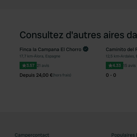
Consultez d'autres aires da
Finca la Campana El Chorro
Caminito del 
Reserve maintenant
17,7 km
•
Álora, Espagne
12,5 km
•
Ardales,
Préféré
3.57
21 avis
4.33
15 avis
Depuis 24,00 €
0 - 0
(hors frais)
Campercontact
Populaires 