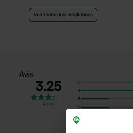
Voir toutes les installations
Avis
3.25
5
4
3
4 avis
2
1