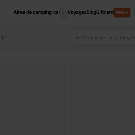
Aires de camping-car
Voyages
Blog
Giftcard
PRO+
leures aires de camping-car
Belgique
ial)
Slovénie
Autriche
Suède
e
Suisse