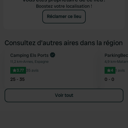
Boostez votre localisation !
Réclamer ce lieu
Consultez d'autres aires dans la région
Reserve maintenant
Camping Els Ports
ParkingBec
Préféré
11,2 km
•
Arnes, Espagne
4,9 km
•
Matarr
3.77
35 avis
4
1 avis
25 - 35
0 - 0
Voir tout