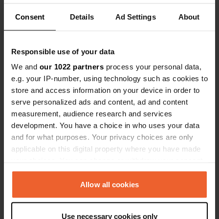
Es-tu déjà venu ici ?
Consent
Details
Ad Settings
About
Responsible use of your data
We and
our 1022 partners
process your personal data,
e.g. your IP-number, using technology such as cookies to
Contact
store and access information on your device in order to
serve personalized ads and content, ad and content
measurement, audience research and services
Emplacement
development. You have a choice in who uses your data
Calle Lope de Vega 60
Copie
and for what purposes. Your privacy choices are only
44580, Matarraña / Matarranya, Espagne
applicable on this digital property where you have made
Coordonnées
your choices. You can change or withdraw your consent
40° 52' 25" N 0° 8' 55" E
any time from the Cookie Declaration or by clicking on
Copie
the Privacy trigger icon.
Allow all cookies
40.8734879 0.14870485
Copie
If you allow, we would also like to:
Code du site
Use necessary cookies only