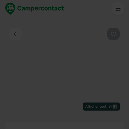
Dos
Préféré
Afficher tout
(
8
)