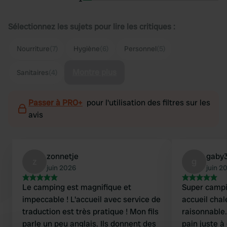
Sélectionnez les sujets pour lire les critiques :
Nourriture
(7)
Hygiène
(6)
Personnel
(5)
Montre plus
Sanitaires
(4)
Passer à PRO+
pour l'utilisation des filtres sur les
avis
zonnetje
gaby
z
g
juin 2026
juin 2
Le camping est magnifique et
Super campi
impeccable ! L'accueil avec service de
accueil chal
traduction est très pratique ! Mon fils
raisonnable.
parle un peu anglais. Ils donnent des
pain juste à