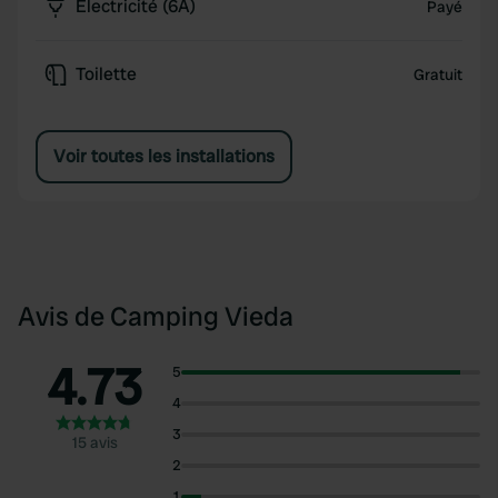
Électricité (6A)
Payé
Toilette
Gratuit
Voir toutes les installations
Avis de Camping Vieda
4.73
5
4
3
15 avis
2
1