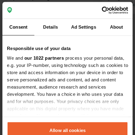
conseils sur la région et le restaurant
Traduit par Go
est fantastique !
Traduit par Google
Afficher l'original
Consent
Details
Ad Settings
About
Voir tous les 15 avis
Responsible use of your data
Es-tu déjà venu ici ?
We and
our 1022 partners
process your personal data,
e.g. your IP-number, using technology such as cookies to
store and access information on your device in order to
serve personalized ads and content, ad and content
measurement, audience research and services
development. You have a choice in who uses your data
Contact
and for what purposes. Your privacy choices are only
applicable on this digital property where you have made
Emplacement
your choices. You can change or withdraw your consent
Poblado Viera 2
Copie
any time from the Cookie Declaration or by clicking on
39574, Cabezón de Liébana, Espagne
the Privacy trigger icon.
Allow all cookies