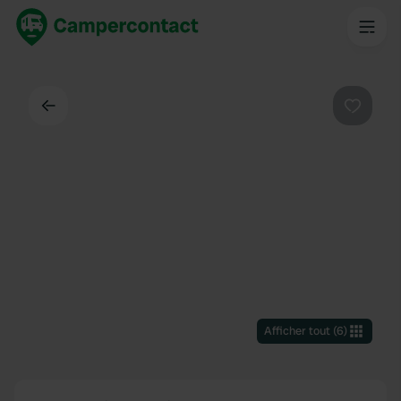
Dos
Préféré
Afficher tout
(
6
)