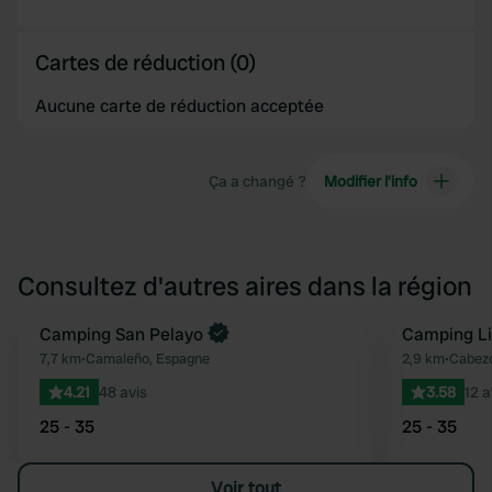
Cartes de réduction (0)
Aucune carte de réduction acceptée
Ça a changé ?
Modifier l’info
Consultez d'autres aires dans la région
Reserve maintenant
Camping San Pelayo
Camping L
Préféré
7,7 km
•
Camaleño, Espagne
2,9 km
•
Cabezó
4.21
48 avis
3.58
12 a
25 - 35
25 - 35
Voir tout