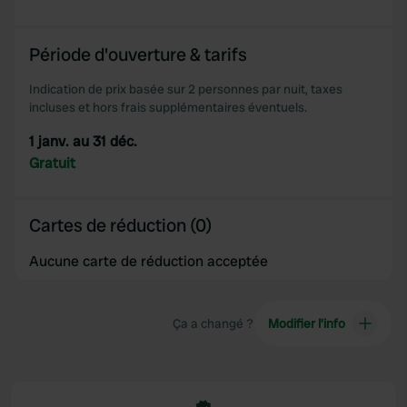
We also share information about your use of our site with
our social media, advertising and analytics partners who
Période d'ouverture & tarifs
may combine it with other information that you’ve
provided to them or that they’ve collected from your use
Indication de prix basée sur 2 personnes par nuit, taxes
of their services.
incluses et hors frais supplémentaires éventuels.
1 janv. au 31 déc.
Gratuit
Cartes de réduction (0)
Aucune carte de réduction acceptée
Ça a changé ?
Modifier l’info