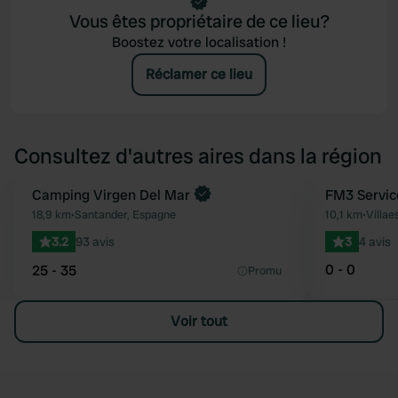
Vous êtes propriétaire de ce lieu?
Boostez votre localisation !
Réclamer ce lieu
Consultez d'autres aires dans la région
Reserve maintenant
Camping Virgen Del Mar
FM3 Servic
Préféré
18,9 km
•
Santander, Espagne
10,1 km
•
Villae
3.2
93 avis
3
4 avis
0 - 0
25 - 35
Promu
Voir tout