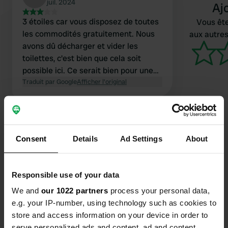
juil. 2024
Aj
3 étoiles car vous disposez de toutes
Vous ête
les commodités gratuitement. Nous
aux autres
avons dû décharger et vider les
toilettes, c'est bien que cela soit
possible ici. Ce serait bien pour une
nuit (urgence). Mais très fréquenté et
Traduit par Google
Afficher l'original
bruyant car il se trouve le long d'une
route principale. Nous buvons du café
et continuons.
Consent
Details
Ad Settings
About
Contact
Responsible use of your data
Emplacement
We and
our 1022 partners
process your personal data,
A-8
Copie
e.g. your IP-number, using technology such as cookies to
39660, Castañeda, Espagne
store and access information on your device in order to
serve personalized ads and content, ad and content