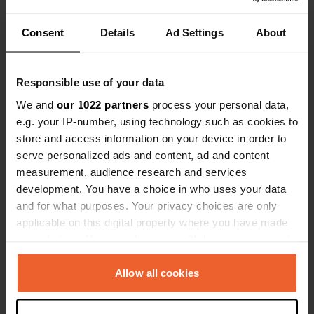
Es-tu déjà venu ici ?
Consent
Details
Ad Settings
About
Responsible use of your data
We and
our 1022 partners
process your personal data,
e.g. your IP-number, using technology such as cookies to
Contact
store and access information on your device in order to
serve personalized ads and content, ad and content
measurement, audience research and services
Emplacement
development. You have a choice in who uses your data
Plaza Viviendas Atalaya
Copie
and for what purposes. Your privacy choices are only
49500, Alcañices, Espagne
applicable on this digital property where you have made
Coordonnées
your choices. You can change or withdraw your consent
41° 41' 41" N 6° 20' 35" W
any time from the Cookie Declaration or by clicking on
Copie
the Privacy trigger icon.
Allow all cookies
41.69467291 -6.3431268
Copie
If you allow, we would also like to:
Code du site