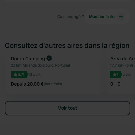
Ça a changé ?
Modifier l’info
Consultez d'autres aires dans la région
Reserve maintenant
Douro Camping
Área de Au
Préféré
23 km
•
Miranda do Douro, Portugal
17,7 km
•
Fonfr
3.71
113 avis
1
1 avis
Depuis 20,00 €
0 - 0
(hors frais)
Voir tout