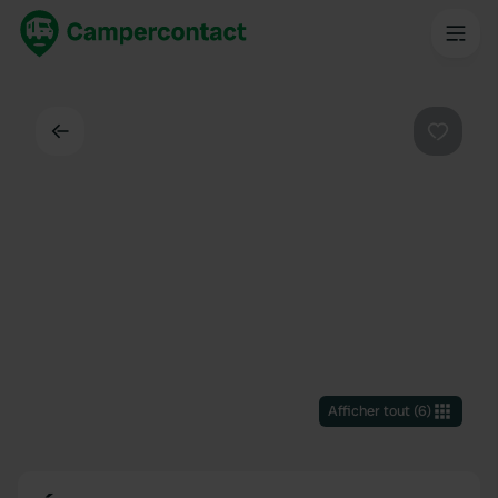
Dos
Préféré
Afficher tout
(
6
)