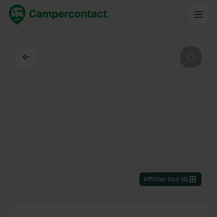
Dos
Préféré
Afficher tout
(
4
)