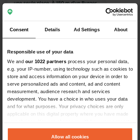
une seule place. À 150 m d'un Burger
King. Proche de la route, mais
convenable pour une nuit. Je
considère cet endroit comme un
Traduit par Google
Afficher l'original
Consent
Details
Ad Settings
About
parking avec quelques services. Il y
avait beaucoup de monde, je n'ai donc
Voir tous les 13 avis
pas pris le temps d'explorer les
Responsible use of your data
environs.
We and
our 1022 partners
process your personal data,
Es-tu déjà venu ici ?
e.g. your IP-number, using technology such as cookies to
store and access information on your device in order to
serve personalized ads and content, ad and content
measurement, audience research and services
development. You have a choice in who uses your data
and for what purposes. Your privacy choices are only
Contact
applicable on this digital property where you have made
your choices. You can change or withdraw your consent
Emplacement
any time from the Cookie Declaration or by clicking on
Carretera Bilbao
the Privacy trigger icon.
Allow all cookies
Copie