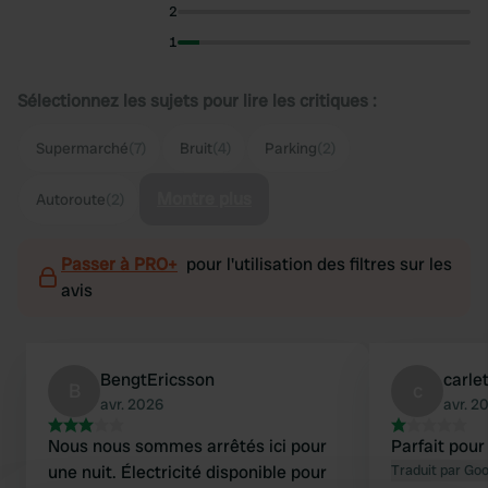
2
1
Sélectionnez les sujets pour lire les critiques :
Supermarché
(7)
Bruit
(4)
Parking
(2)
Montre plus
Autoroute
(2)
Passer à PRO+
pour l'utilisation des filtres sur les
avis
BengtEricsson
carlet
B
c
avr. 2026
avr. 2
Nous nous sommes arrêtés ici pour
Parfait pour
une nuit. Électricité disponible pour
Traduit par Go