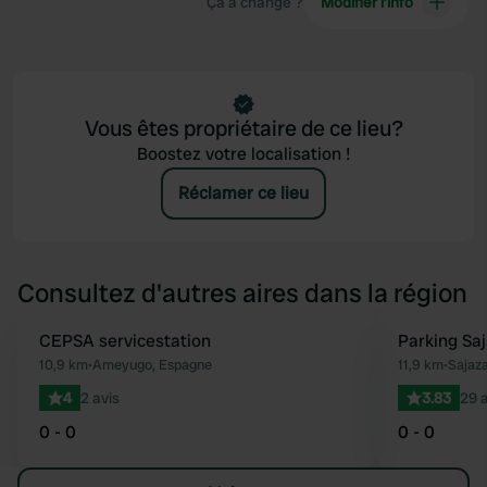
Ça a changé ?
Modifier l’info
Vous êtes propriétaire de ce lieu?
Boostez votre localisation !
Réclamer ce lieu
Consultez d'autres aires dans la région
CEPSA servicestation
Parking Sa
Préféré
10,9 km
•
Ameyugo, Espagne
11,9 km
•
Sajaz
4
2 avis
3.83
29 a
0 - 0
0 - 0