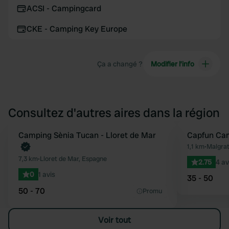
ACSI - Campingcard
CKE - Camping Key Europe
Ça a changé ?
Modifier l’info
Consultez d'autres aires dans la région
Reserve maintenant
Camping Sènia Tucan - Lloret de Mar
Capfun Cam
Préféré
1,1 km
•
Malgrat
7,3 km
•
Lloret de Mar, Espagne
2.75
4 av
0
1 avis
35 - 50
50 - 70
Promu
Voir tout