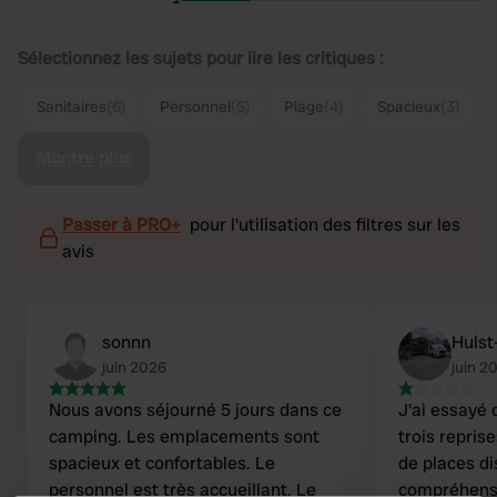
Sélectionnez les sujets pour lire les critiques :
Sanitaires
(6)
Personnel
(5)
Plage
(4)
Spacieux
(3)
Montre plus
Passer à PRO+
pour l'utilisation des filtres sur les
avis
sonnn
Hulst
juin 2026
juin 2
Nous avons séjourné 5 jours dans ce
J'ai essayé 
camping. Les emplacements sont
trois reprises
spacieux et confortables. Le
de places di
personnel est très accueillant. Le
compréhensi