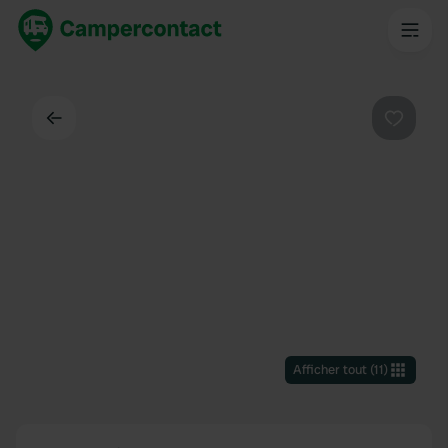
Dos
Préféré
Afficher tout
(
11
)