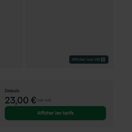
Afficher tout
(
18
)
Depuis
23,00 €
/
par nuit
Afficher les tarifs