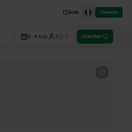
Aide
Connecter
Norvège
6 - 8 Aug
·
2
Chercher
Portugal
Danemark
Croatie
Voir tout...
Préféré