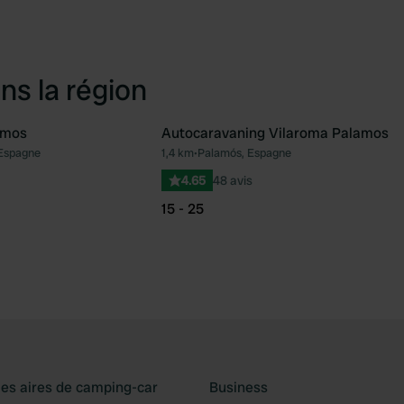
ns la région
amos
Autocaravaning Vilaroma Palamos
Espagne
1,4 km
•
Palamós, Espagne
Préféré
Pré
4.65
48 avis
15 - 25
les aires de camping-car
Business