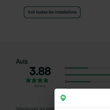
Voir toutes les installations
Avis
3.88
5
4
3
40 avis
2
1
Sélectionnez les sujets pour lire les critiques :