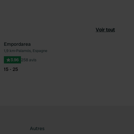
Voir tout
Empordarea
1,9 km
•
Palamós, Espagne
féré
Préféré
3.96
258 avis
15 - 25
Autres