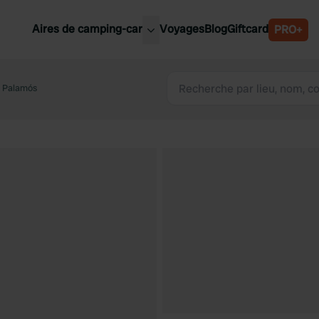
Aires de camping-car
Voyages
Blog
Giftcard
PRO+
leures aires de camping-car
Belgique
l Palamós
Slovénie
Autriche
Suède
e
Suisse