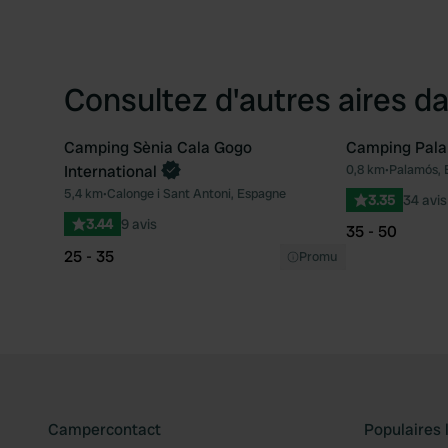
Consultez d'autres aires da
Camping Sènia Cala Gogo
Camping Pal
Reserve maintenant
International
0,8 km
•
Palamós, 
Préféré
5,4 km
•
Calonge i Sant Antoni, Espagne
3.35
34 avis
3.44
9 avis
35 - 50
25 - 35
Promu
Campercontact
Populaires 