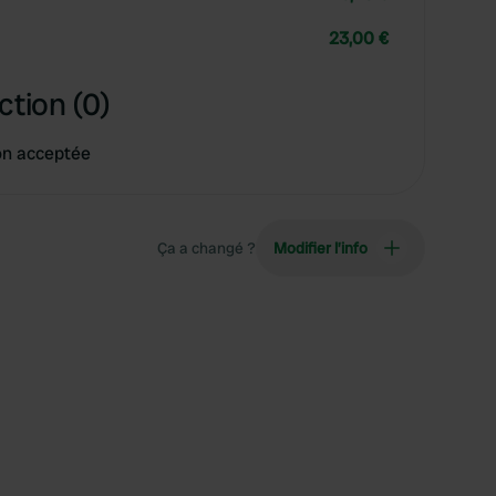
23,00 €
ction (0)
on acceptée
Ça a changé ?
Modifier l’info