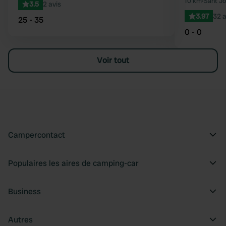
10 km
•
Sant Jo
3.5
2 avis
3.97
32 a
25 - 35
0 - 0
Voir tout
Campercontact
Populaires les aires de camping-car
Business
Autres