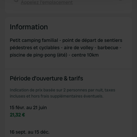
Appelez l'emplacement
Copie
and set your preferences in the
details section
.
We use cookies to personalise content and ads, to
Information
provide social media features and to analyse our traffic.
We also share information about your use of our site with
Petit camping familial - point de départ de sentiers
our social media, advertising and analytics partners who
pédestres et cyclables - aire de volley - barbecue -
may combine it with other information that you’ve
piscine de ping-pong (été) - centre 10km
provided to them or that they’ve collected from your use
of their services.
Période d'ouverture & tarifs
Indication de prix basée sur 2 personnes par nuit, taxes
incluses et hors frais supplémentaires éventuels.
15 févr. au 21 juin
21,32 €
16 sept. au 15 déc.