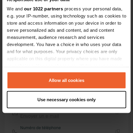
42° 16' 15" N 2° 35' 48" E
We and
our 1022 partners
process your personal data,
Copie
42.2708637 2.5965749
e.g. your IP-number, using technology such as cookies to
Copie
store and access information on your device in order to
Code du site
serve personalized ads and content, ad and content
106779
measurement, audience research and services
Copie
development. You have a choice in who uses your data
PRO+
Passer à
PRO+
and for what purposes. Your privacy choices are only
pour toutes les coordonnées
applicable on this digital property where you have made
your choices. You can change or withdraw your consent
Carte
any time from the Cookie Declaration or by clicking on
Afficher sur la carte
the Privacy trigger icon.
Allow all cookies
Site web
If you allow, we would also like to:
Visitez le site Web
Copie
Use necessary cookies only
Collect information about your geographical location
E-mail
which can be accurate to within several meters
Envoyer un e-mail
Identify your device by actively scanning it for
Copie
specific characteristics (fingerprinting)
Numéro de téléphone
Find out more about how your personal data is processed