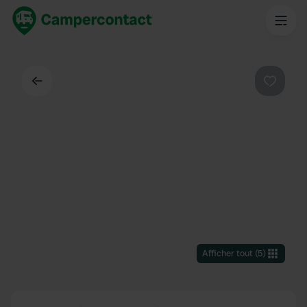
Dos
Préféré
Afficher tout
(
5
)