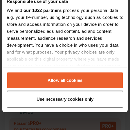
Responsible use of your data
We and
our 1022 partners
process your personal data,
e.g. your IP-number, using technology such as cookies to
store and access information on your device in order to
Contact
serve personalized ads and content, ad and content
measurement, audience research and services
development. You have a choice in who uses your data
Emplacement
and for what purposes. Your privacy choices are only
Calle Antonio Gaudi 23
Copie
applicable on this digital property where you have made
08737, Torrelles de Foix, Espagne
your choices. You can change or withdraw your consent
Coordonnées
any time from the Cookie Declaration or by clicking on
the Privacy trigger icon.
Allow all cookies
41° 23' 18" N 1° 34' 21" E
Copie
41.38836 1.57257
If you allow, we would also like to:
Copie
Use necessary cookies only
Collect information about your geographical location
Code du site
which can be accurate to within several meters
89400
Copie
Identify your device by actively scanning it for
PRO+
specific characteristics (fingerprinting)
Passer à
PRO+
pour toutes les coordonnées