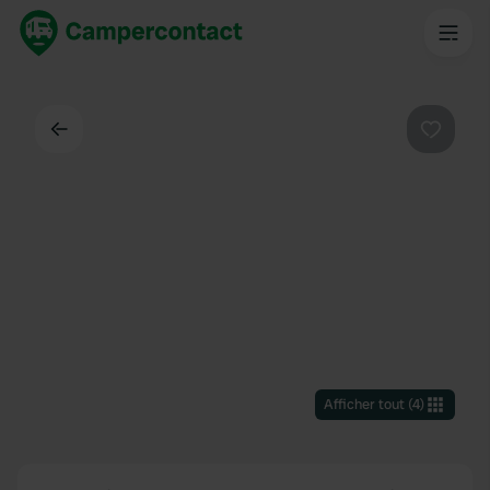
Dos
Préféré
Afficher tout
(
4
)