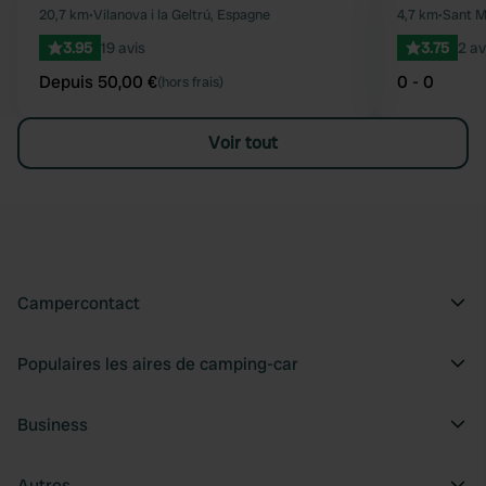
Préféré
20,7 km
•
Vilanova i la Geltrú, Espagne
4,7 km
•
Sant M
3.95
19 avis
3.75
2 av
Depuis 50,00 €
0 - 0
(hors frais)
Voir tout
Campercontact
Populaires les aires de camping-car
Business
Autres