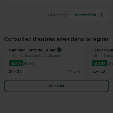
Ça a changé ?
Modifier l’info
Consultez d'autres aires dans la région
Reserve maintenant
Camping Fonts de L'Algar
El Raco Ca
Préféré
11,3 km
•
Callosa d'en Sarrià, Espagne
0,5 km
•
Benid
3.57
28 avis
3.63
26 a
35 - 50
25 - 35
Promu
Voir tout