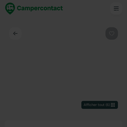
Dos
Préféré
Afficher tout
(
6
)