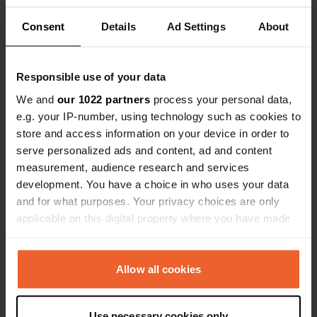
déplorable. Le parc a l'air propre.
Consent
Details
Ad Settings
About
Contact
Responsible use of your data
We and
our 1022 partners
process your personal data,
Emplacement
e.g. your IP-number, using technology such as cookies to
Avenida Doctor Severo Ochoa 50
store and access information on your device in order to
Copie
03503, Benidorm, Espagne
serve personalized ads and content, ad and content
measurement, audience research and services
Coordonnées
development. You have a choice in who uses your data
38° 33' 10" N 0° 5' 51" W
and for what purposes. Your privacy choices are only
Copie
applicable on this digital property where you have made
38.5527744 -0.0975719
your choices. You can change or withdraw your consent
Copie
any time from the Cookie Declaration or by clicking on
Code du site
the Privacy trigger icon.
Allow all cookies
104349
Copie
PRO+
Passer à
If you allow, we would also like to:
PRO+
pour toutes les coordonnées
Use necessary cookies only