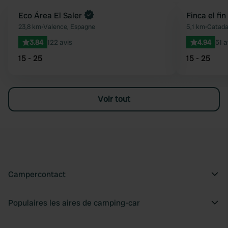
Eco Área El Saler
Finca el fi
Préféré
23,8 km
•
Valence, Espagne
5,1 km
•
Catada
3.84
122 avis
4.94
51 a
15 - 25
15 - 25
Voir tout
Campercontact
Populaires les aires de camping-car