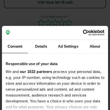
Voir tous les 16 avis
Anzeige von Marta ist sehr
ausführlich beschrieben und sie weiß
auch vor Ankunft nochmals auf alles
Es-tu déjà venu ici ?
hin. Mit unserem 6,9m Crafter plus
Fahrradträger sind wir problemlos
aufs Grundstück gekommen. Contact:
Marta und Familie sind wunderbare
Menschen, es wäre toll, wenn es mehr
Consent
Details
Ad Settings
About
wie sie gäbe. Die angebotene Paella
Contact
nach Ortsüblicher Art war unfassbar
lecker, vielen Dank dafür!
Responsible use of your data
L'adresse sera partagée après la réservation
We and
our 1022 partners
process your personal data,
e.g. your IP-number, using technology such as cookies to
Emplacement
store and access information on your device in order to
Catadau, Espagne
Copie
serve personalized ads and content, ad and content
Code du site
measurement, audience research and services
170829
development. You have a choice in who uses your data
Copie
and for what purposes. Your privacy choices are only