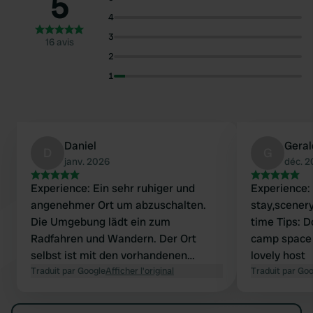
5
4
3
16 avis
2
1
Daniel
Geral
D
G
janv. 2026
déc. 
Experience: Ein sehr ruhiger und
Experience: 
angenehmer Ort um abzuschalten.
stay,scener
Die Umgebung lädt ein zum
time Tips: Don’t follow navigation on
Radfahren und Wandern. Der Ort
camp space Contact: Marta is 
selbst ist mit den vorhandenen
lovely host
Sanitärmöglichkeiten ausreichend
Traduit par Google
Afficher l'original
Traduit par Go
ausgestattet, wir haben uns sehr
gefühlt. Tips: Alles wunderbar, die