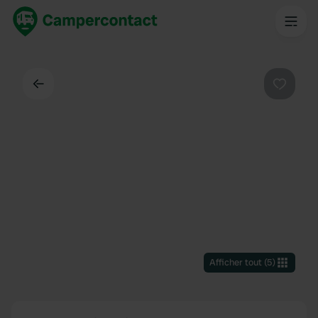
Dos
Préféré
Afficher tout
(
5
)