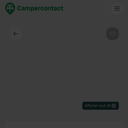
Dos
Préféré
Afficher tout
(
4
)