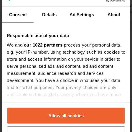
vélo, via la piste cyclable au départ du
espagnol av
camping. Je suis d'accord avec les
Traduit par Google
Afficher l'original
du football 
Traduit par Go
Consent
Details
Ad Settings
About
avis précédents. La piscine n'était
jusqu'à tard
pas encore ouverte. Les sanitaires
enthousiastes. Les douch
Voir tous les 14 avis
sont vieux, mais propres.
chaudes apr
Responsible use of your data
toilettes s
We and
our 1022 partners
process your personal data,
propres. Re
Es-tu déjà venu ici ?
e.g. your IP-number, using technology such as cookies to
une nourritu
store and access information on your device in order to
boutique ave
serve personalized ads and content, ad and content
quartier se
measurement, audience research and services
nous sommes
development. You have a choice in who uses your data
and for what purposes. Your privacy choices are only
Contact
applicable on this digital property where you have made
your choices. You can change or withdraw your consent
any time from the Cookie Declaration or by clicking on
Emplacement
the Privacy trigger icon.
Allow all cookies
EX-205, km 2.7
Copie
10700, Hervás, Espagne
If you allow, we would also like to: