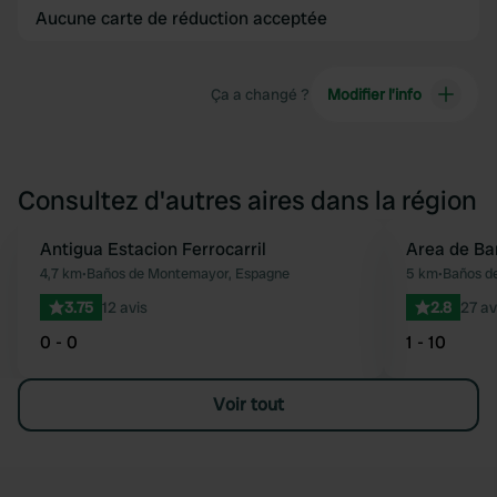
Aucune carte de réduction acceptée
Ça a changé ?
Modifier l’info
Consultez d'autres aires dans la région
Antigua Estacion Ferrocarril
Area de B
Préféré
4,7 km
•
Baños de Montemayor, Espagne
5 km
•
Baños d
3.75
12 avis
2.8
27 av
0 - 0
1 - 10
Voir tout