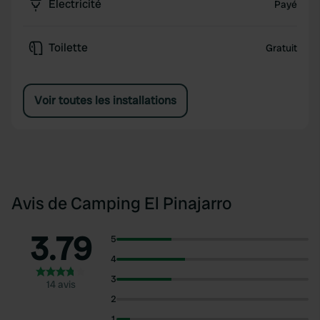
Électricité
Payé
Toilette
Gratuit
Voir toutes les installations
Avis de Camping El Pinajarro
3.79
5
4
3
14 avis
2
1