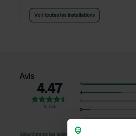
Voir toutes les installations
Avis
4.47
5
4
3
15 avis
2
1
Sélectionnez les sujets pour lire les critiques :