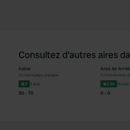
Consultez d'autres aires da
Iratxe
Area de Arrón
11,1 km
•
Ayegui, Espagne
11,3 km
•
Arróniz, 
Préféré
3
2 avis
2.94
16 avis
50 - 70
0 - 0