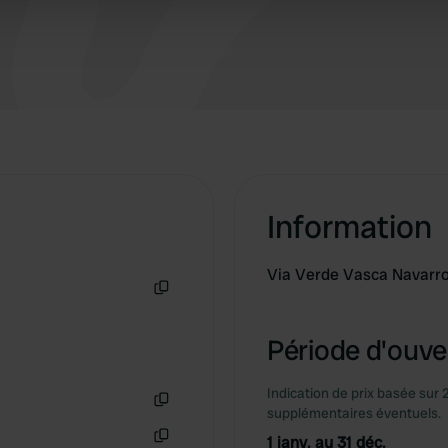
 provided to them or that they’ve collected from your use of their
Information
Via Verde Vasca Navarro -
Copie
Période d'ouver
Indication de prix basée sur 
supplémentaires éventuels.
Copie
1 janv. au 31 déc.