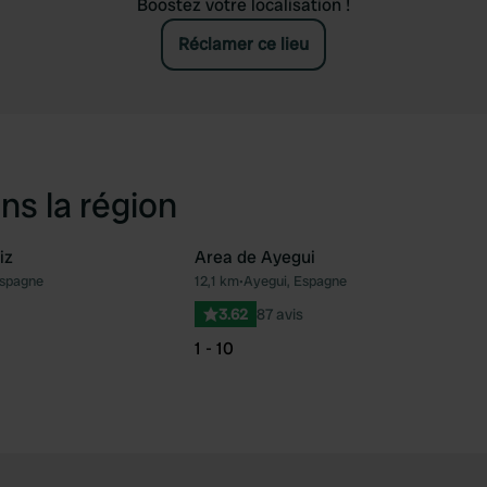
Boostez votre localisation !
Réclamer ce lieu
ns la région
iz
Area de Ayegui
Espagne
12,1 km
•
Ayegui, Espagne
Préféré
Pré
3.62
87 avis
1 - 10