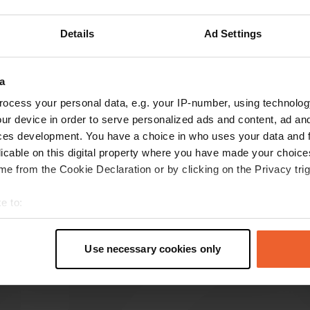
Montre plus
Details
Ad Settings
les avis
a
ocess your personal data, e.g. your IP-number, using technolog
ur device in order to serve personalized ads and content, ad a
Macst
M
ces development. You have a choice in who uses your data and 
avr. 2026
licable on this digital property where you have made your choic
Endroit charmant et paisible en bordure de la
e from the Cookie Declaration or by clicking on the Privacy trig
Via Verde. Il comprend un point de vidange pour
les toilettes et les eaux grises. Vous pouvez
e to:
également vous approvisionner en eau. Ce
t your geographical location which can be accurate to within sev
camping dispose même de toilettes propres.
tively scanning it for specific characteristics (fingerprinting)
Use necessary cookies only
Traduit par Google
Afficher l'original
 personal data is processed and set your preferences in the
det
e content and ads, to provide social media features and to analy
 our site with our social media, advertising and analytics partn