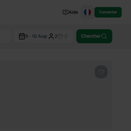
Aide
Connecter
Norvège
8 - 10 Aug
·
2
Chercher
Portugal
Danemark
Croatie
Voir tout...
Préféré