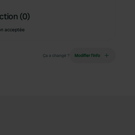
ction (0)
on acceptée
Ça a changé ?
Modifier l’info