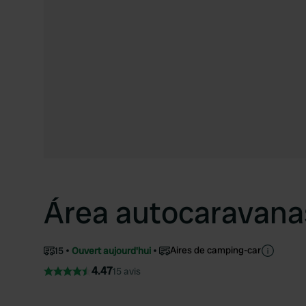
Área autocaravana
Aires de camping-car
15
Ouvert aujourd'hui
4.47
15 avis