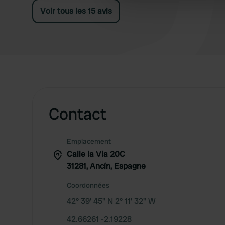
Voir tous les 15 avis
other information that you’ve
Contact
Emplacement
Calle la Via 20C
31281, Ancín, Espagne
Coordonnées
42° 39' 45" N 2° 11' 32" W
42.66261 -2.19228