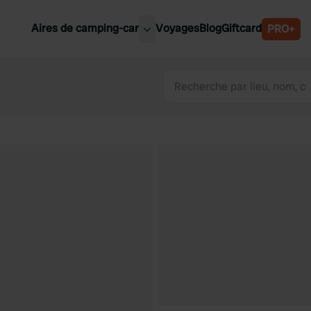
Aires de camping-car
Voyages
Blog
Giftcard
PRO+
leures aires de camping-car
Belgique
Slovénie
Autriche
Suède
e
Suisse