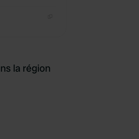
Copie
Copie
ns la région