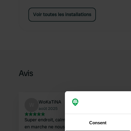
Voir toutes les installations
Avis
WoKaTiNA
W
août 2025
Super endroit, calme absolu. L'unique éolienne
Consent
en marche ne nous a pas dérangés. On