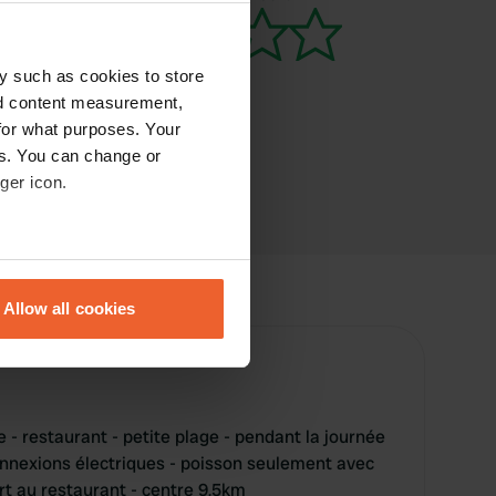
y such as cookies to store
nd content measurement,
for what purposes. Your
es. You can change or
ger icon.
eral meters
Allow all cookies
ails section
.
se our traffic. We also share
ers who may combine it with
 services.
e - restaurant - petite plage - pendant la journée
 connexions électriques - poisson seulement avec
rt au restaurant - centre 9,5km