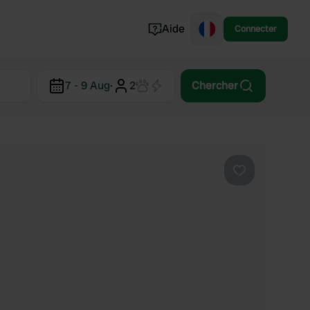
Aide
Connecter
Norvège
7 - 9 Aug
·
2
Chercher
Portugal
Danemark
Croatie
Voir tout...
Préféré