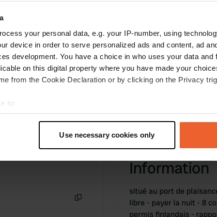
a
ocess your personal data, e.g. your IP-number, using technolog
ur device in order to serve personalized ads and content, ad a
ces development. You have a choice in who uses your data and 
licable on this digital property where you have made your choic
e from the Cookie Declaration or by clicking on the Privacy trig
e to:
t your geographical location which can be accurate to within sev
tively scanning it for specific characteristics (fingerprinting)
Use necessary cookies only
 personal data is processed and set your preferences in the
det
Information
e content and ads, to provide social media features and to analy
 our site with our social media, advertising and analytics partn
 provided to them or that they’ve collected from your use of their
situé au port de plaisanc
libre - payer la nuit - 8
Copie
permis finlandais - rappo