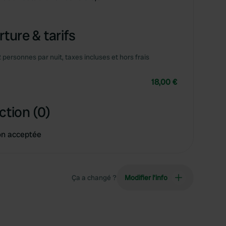
ture & tarifs
2 personnes par nuit, taxes incluses et hors frais
18,00 €
ction (0)
on acceptée
Ça a changé ?
Modifier l’info