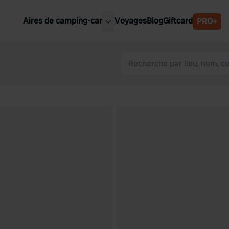
Aires de camping-car
Voyages
Blog
Giftcard
PRO+
leures aires de camping-car
Belgique
Slovénie
Autriche
Suède
e
Suisse