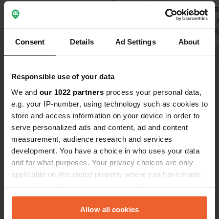
Les emplacements étaient spacieux
pour cuisiner. En résumé, un en
et plats, ce qui a rendu le séjour
formidable,
encore plus agréable.
Traduit par Google
Afficher l'original
emplacement
Traduit par Go
Consent
Details
Ad Settings
About
Voir tous les 5 avis
Responsible use of your data
We and
our 1022 partners
process your personal data,
Es-tu déjà venu ici ?
e.g. your IP-number, using technology such as cookies to
store and access information on your device in order to
serve personalized ads and content, ad and content
measurement, audience research and services
development. You have a choice in who uses your data
and for what purposes. Your privacy choices are only
Contact
applicable on this digital property where you have made
your choices. You can change or withdraw your consent
Emplacement
any time from the Cookie Declaration or by clicking on
Kieksintie 209
Copie
the Privacy trigger icon.
Allow all cookies
91500, Muhos, Finlande