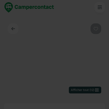
Dos
Préféré
Afficher tout
(
12
)