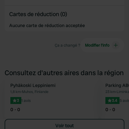
Cartes de réduction (0)
Aucune carte de réduction acceptée
Ça a changé ?
Modifier l’info
Consultez d'autres aires dans la région
Pyhäkoski Leppiniemi
Parking AB
Préféré
1,8 km
•
Muhos, Finlande
23 km
•
Liminka
3
1 avis
3.4
5 avi
0 - 0
0 - 0
Voir tout