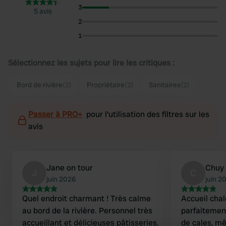
3
5 avis
2
1
Sélectionnez les sujets pour lire les critiques :
Bord de rivière
(2)
Propriétaire
(2)
Sanitaires
(2)
Passer à PRO+
pour l'utilisation des filtres sur les
avis
Jane on tour
Chuy
J
C
juin 2026
juin 2
Quel endroit charmant ! Très calme
Accueil cha
au bord de la rivière. Personnel très
parfaitement
accueillant et délicieuses pâtisseries.
de cales, mê