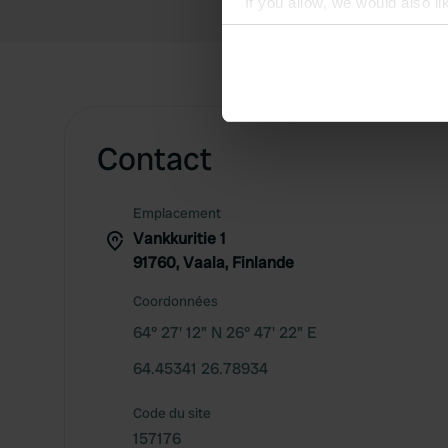
If you allow, we would also lik
Collect information abou
Identify your device by ac
Find out more about how your
We use cookies to personalis
Contact
information about your use of
other information that you’ve
Emplacement
Vankkuritie 1
91760, Vaala, Finlande
Coordonnées
64° 27' 12" N 26° 47' 22" E
64.45341 26.78934
Code du site
157176