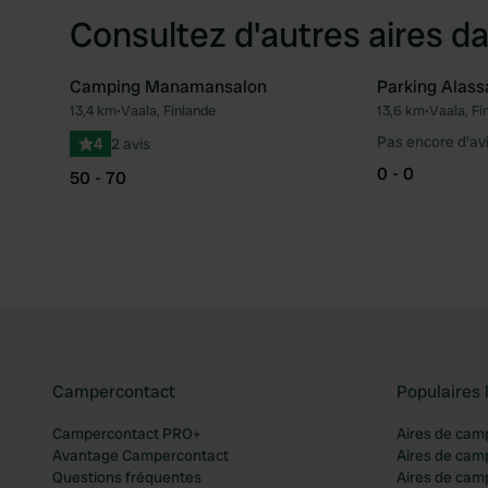
Consultez d'autres aires da
Camping Manamansalon
Parking Alass
13,4 km
•
Vaala, Finlande
13,6 km
•
Vaala, Fi
Préféré
Pas encore d'av
4
2 avis
0 - 0
50 - 70
Campercontact
Populaires 
Campercontact PRO+
Aires de cam
Avantage Campercontact
Aires de cam
Questions fréquentes
Aires de cam