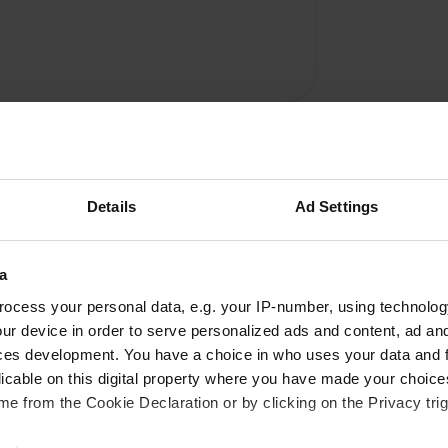
Details
Ad Settings
a
Ajouter un avis
ocess your personal data, e.g. your IP-number, using technolog
ur device in order to serve personalized ads and content, ad a
Vous êtes déjà venu ici ? Dites aux autres ce que
ces development. You have a choice in who uses your data and 
vous en pensez.
licable on this digital property where you have made your choic
e from the Cookie Declaration or by clicking on the Privacy trig