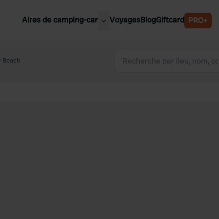
Aires de camping-car
Voyages
Blog
Giftcard
PRO+
leures aires de camping-car
Belgique
 Beach
Slovénie
Autriche
Suède
e
Suisse