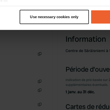
e to:
t your geographical location which can be accurate to within sev
tively scanning it for specific characteristics (fingerprinting)
Use necessary cookies only
 personal data is processed and set your preferences in the
det
e content and ads, to provide social media features and to analy
Information
 our site with our social media, advertising and analytics partn
 provided to them or that they’ve collected from your use of their
Centre de Säräisniemi à 
Copie
Période d'ouver
Indication de prix basée sur 
supplémentaires éventuels.
Copie
1 janv. au 31 déc.
Copie
Cartes de rédu
Copie