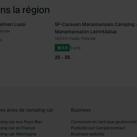
ns la région
almen Lossi
SF-Caravan Manamansalo Camping 
nlande
Manamansalon Leirintäalue
Préféré
Pré
14,8 km
•
Vaala, Finlande
is
3.9
5 avis
25 - 35
les aires de camping-car
Business
ping-car aux Pays-Bas
Connexion en tant que gestionnai
ping-car en France
Publicité sur Campercontact
ping-car Allemagne
Business website