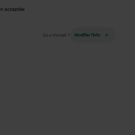
on acceptée
Ça a changé ?
Modifier l’info