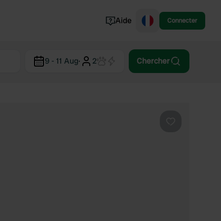
Aide
Connecter
Norvège
9 - 11 Aug
·
2
Chercher
Portugal
Danemark
Croatie
Voir tout...
Préféré