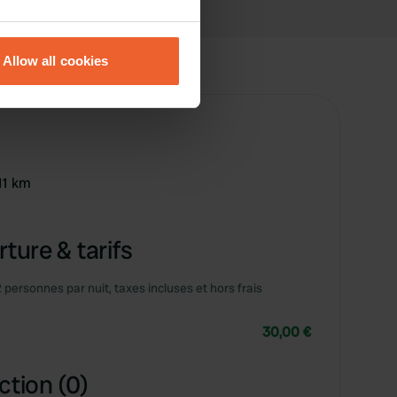
eral meters
Allow all cookies
ails section
.
se our traffic. We also share
ers who may combine it with
 services.
11 km
ture & tarifs
2 personnes par nuit, taxes incluses et hors frais
30,00 €
ction (0)