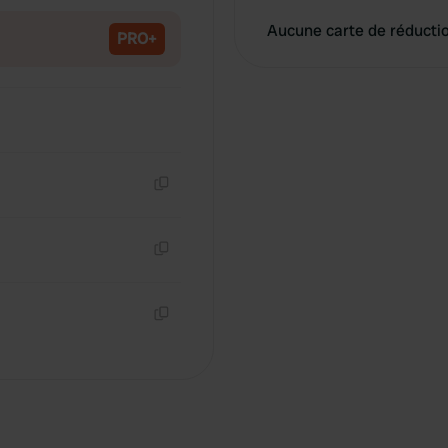
Aucune carte de réducti
PRO+
Copie
Copie
Copie