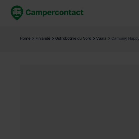
Réservez maintenant
Les meil
France
France
Home
Finlande
Ostrobotnie du Nord
Vaala
Camping Happy
Italie
Italie
Espagne
Espagne
Allemagne
Allemagn
Voir tout...
Pays-Bas