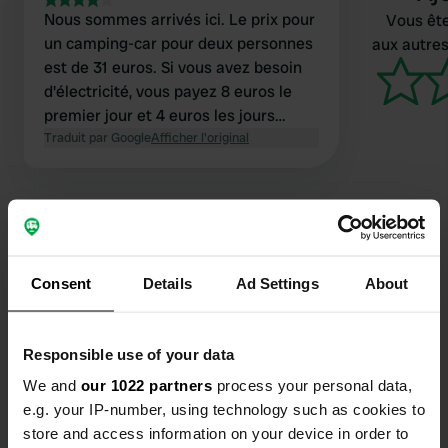
Nous sommes arrivés ici. Le prix pour
Vous ête
un camping-car pour deux personnes
aux autres
est de 31 euros. Si vous avez besoin
d'électricité, vous payez 8 euros le
premier jour et 4 euros les jours
suivants ! Nous avons continué notre
Traduit par Google
Afficher l'original
route car il pleuvait ! Je pense que 39
euros, c'est beaucoup trop cher pour
une nuit.
Consent
Details
Ad Settings
About
Contact
Emplacement
Responsible use of your data
Koskenseläntie 98
Copie
We and
our 1022 partners
process your personal data,
52200, Puumala, Finlande
e.g. your IP-number, using technology such as cookies to
Coordonnées
store and access information on your device in order to