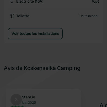
Électricité (16A)
Payé
Toilette
Coût inconnu
Voir toutes les installations
Avis de Koskenselkä Camping
StanLie
S
juin 2025
Aj