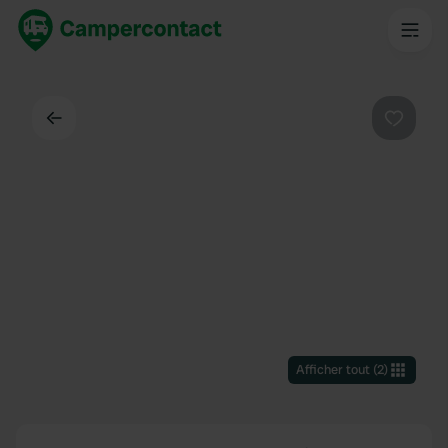
Dos
Préféré
Afficher tout
(
2
)