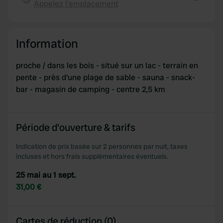
provide social media features and to analyse our traffic.
Appelez l'emplacement
Copie
We also share information about your use of our site with
our social media, advertising and analytics partners who
may combine it with other information that you’ve
Information
provided to them or that they’ve collected from your use
of their services.
proche / dans les bois - situé sur un lac - terrain en
pente - près d'une plage de sable - sauna - snack-
bar - magasin de camping - centre 2,5 km
Période d'ouverture & tarifs
Indication de prix basée sur 2 personnes par nuit, taxes
incluses et hors frais supplémentaires éventuels.
25 mai au 1 sept.
31,00 €
Cartes de réduction (0)