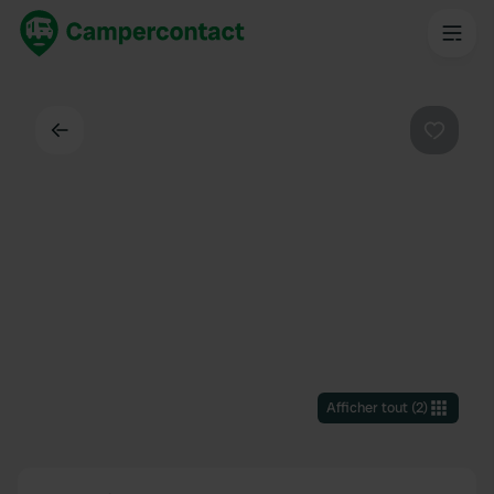
Dos
Préféré
Afficher tout
(
2
)