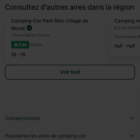
Consultez d'autres aires dans la région
Camping-Car Park Mon Village de
Camping mu
Préféré
Murat
6,3 km
•
Allanc
7,9 km
•
Murat, France
Pas encore d
3.46
13 avis
null - null
10 - 15
Voir tout
Campercontact
Populaires les aires de camping-car