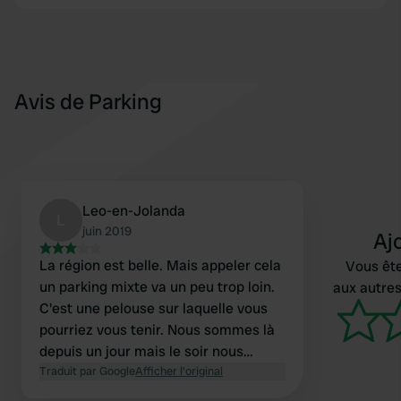
Avis de Parking
Leo-en-Jolanda
L
juin 2019
Aj
La région est belle. Mais appeler cela
Vous ête
un parking mixte va un peu trop loin.
aux autres
C'est une pelouse sur laquelle vous
pourriez vous tenir. Nous sommes là
depuis un jour mais le soir nous
sommes allés à Allance.
Traduit par Google
Afficher l'original