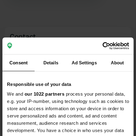
Contact
Emplacement
D23
Copie
Consent
Details
Ad Settings
About
Chalinargues, France
Coordonnées
Responsible use of your data
45° 9' 56" N 2° 54' 44" E
We and
our 1022 partners
process your personal data,
Copie
45.16565 2.91219
e.g. your IP-number, using technology such as cookies to
Copie
store and access information on your device in order to
Code du site
serve personalized ads and content, ad and content
2763
Copie
measurement, audience research and services
development. You have a choice in who uses your data
PRO+
Passer à
PRO+