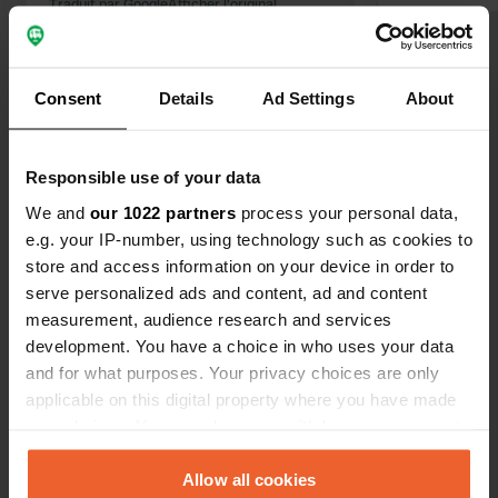
puis lorsque je l'ai utilisé sur le
Traduit par Google
Afficher l'original
courrier, en suivant les instructions à
la lettre, le courrier a cliqué mais n'a
Voir tous les 12 avis
donné aucune sortie électrique... 6 €
Consent
Details
Ad Settings
About
gaspillés, merci
Es-tu déjà venu ici ?
Responsible use of your data
We and
our 1022 partners
process your personal data,
e.g. your IP-number, using technology such as cookies to
store and access information on your device in order to
serve personalized ads and content, ad and content
Contact
measurement, audience research and services
development. You have a choice in who uses your data
and for what purposes. Your privacy choices are only
Emplacement
applicable on this digital property where you have made
Rue des Nières 50
Copie
your choices. You can change or withdraw your consent
03450, Ébreuil, France
any time from the Cookie Declaration or by clicking on
Coordonnées
the Privacy trigger icon.
Allow all cookies