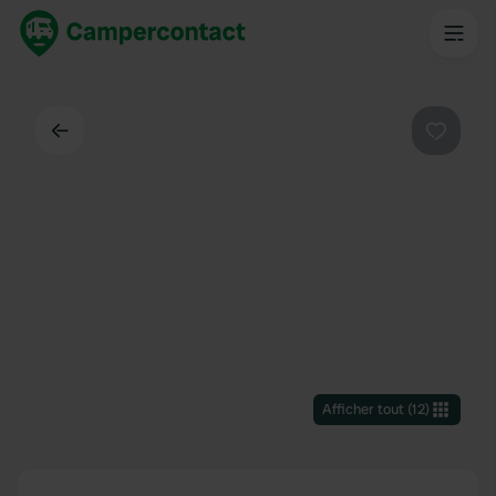
Dos
Préféré
Afficher tout
(
12
)