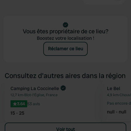
Vous êtes propriétaire de ce lieu?
Boostez votre localisation !
Réclamer ce lieu
Consultez d'autres aires dans la région
Camping La Coccinelle
Le Bel
Préféré
12,7 km
•
Blot-l'Église, France
4,9 km
•
Chouvi
Pas encore d
3.64
53 avis
null - null
15 - 25
Voir tout