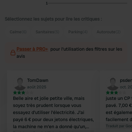
1
Sélectionnez les sujets pour lire les critiques :
Calme
(6)
Sanitaires
(5)
Parking
(4)
Autoroute
(2)
Passer à PRO+
pour l'utilisation des filtres sur les
avis
TomDawn
psde
août 2025
oct. 2
Belle aire et jolie petite ville, mais
juste un CP 
soyez très prudent lorsque vous
pavé. 7,00 €,
essayez d'utiliser l'électricité. J'ai
est égaleme
payé 6 € pour deux jetons électriques,
facilement d
la machine ne m'en a donné qu'un,
Traduit par Go