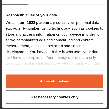
Coordonnées
46° 19' 48" N 6° 19' 33" E
Responsible use of your data
Copie
46.3299262 6.3258362
We and
our 1022 partners
process your personal data,
Copie
e.g. your IP-number, using technology such as cookies to
Code du site
store and access information on your device in order to
113135
serve personalized ads and content, ad and content
Copie
measurement, audience research and services
PRO+
Passer à
PRO+
development. You have a choice in who uses your data
pour toutes les coordonnées
and for what purposes. Your privacy choices are only
applicable on this digital property where you have made
Carte
your choices. You can change or withdraw your consent
Afficher sur la carte
any time from the Cookie Declaration or by clicking on
the Privacy trigger icon.
Allow all cookies
Site web
Visitez le site Web
Copie
If you allow, we would also like to:
Use necessary cookies only
E-mail
Collect information about your geographical location
Envoyer un e-mail
which can be accurate to within several meters
Copie