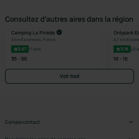
Consultez d'autres aires dans la région
Camping La Pinède
Onlypark E
Préféré
3 km
•
Excenevex, France
3,7 km
•
Excene
3.47
17 avis
3.74
23 a
35 - 50
10 - 15
Voir tout
Campercontact