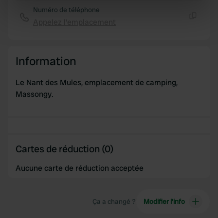
Identify your device by actively scanning it for
Numéro de téléphone
specific characteristics (fingerprinting)
Appelez l'emplacement
Copie
Find out more about how your personal data is processed
and set your preferences in the
details section
.
Information
We use cookies to personalise content and ads, to
provide social media features and to analyse our traffic.
Le Nant des Mules, emplacement de camping,
We also share information about your use of our site with
Massongy.
our social media, advertising and analytics partners who
may combine it with other information that you’ve
provided to them or that they’ve collected from your use
of their services.
Cartes de réduction (0)
Aucune carte de réduction acceptée
Ça a changé ?
Modifier l’info