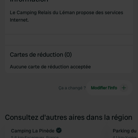
Le Camping Relais du Léman propose des services
Internet.
Cartes de réduction (0)
Aucune carte de réduction acceptée
Ça a changé ?
Modifier l’info
Consultez d'autres aires dans la région
Camping La Pinède
Parking du
Préféré
5,6 km
•
Excenevex, France
4,1 km
•
Yvoire,