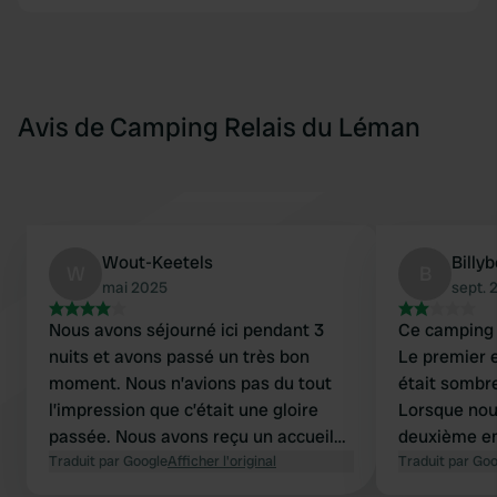
Avis de Camping Relais du Léman
Wout-Keetels
Billy
W
B
mai 2025
sept. 
Nous avons séjourné ici pendant 3
Ce camping 
nuits et avons passé un très bon
Le premier 
moment. Nous n’avions pas du tout
était sombr
l’impression que c’était une gloire
Lorsque nou
passée. Nous avons reçu un accueil
deuxième e
super sympa. le bâtiment des
Traduit par Google
Afficher l'original
été proposé
Traduit par Go
toilettes était soigneusement
sur toute la 