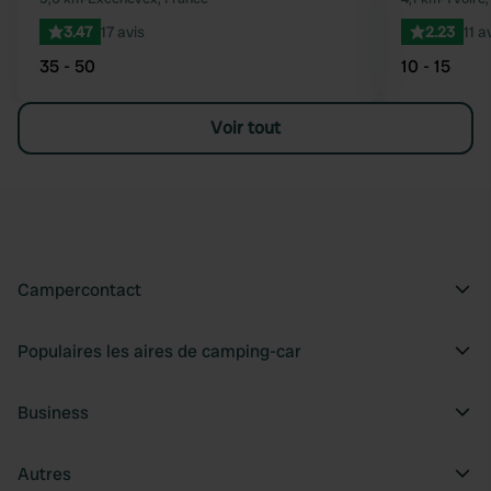
3.47
17 avis
2.23
11 a
35 - 50
10 - 15
Voir tout
Campercontact
Populaires les aires de camping-car
Business
Autres