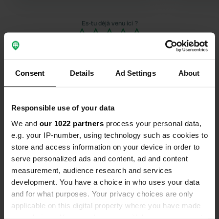
entretenu.
pratiquement
assez boueux
Es-tu déjà venu ici ?
comprend de
toilettes d
un toit en pen
froid aussi. Dans l'ensemble, ce n'est
Consent
Details
Ad Settings
About
pas un camp
Contact
Responsible use of your data
Emplacement
We and
our 1022 partners
process your personal data,
Route des Repingons 67A
e.g. your IP-number, using technology such as cookies to
Copie
74140, Messery, France
store and access information on your device in order to
serve personalized ads and content, ad and content
Coordonnées
measurement, audience research and services
46° 20' 36" N 6° 17' 7" E
development. You have a choice in who uses your data
Copie
and for what purposes. Your privacy choices are only
46.3432894 6.2854032
applicable on this digital property where you have made
Copie
your choices. You can change or withdraw your consent