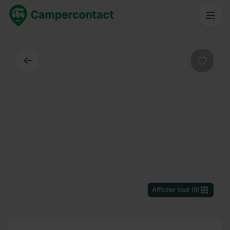
Dos
Préféré
Afficher tout
(
8
)