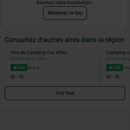
Boostez votre localisation !
Réclamer ce lieu
Consultez d'autres aires dans la région
Aire de Camping-Car d'Iloa
Camping-ca
Préféré
4,9 km
•
Thiers, France
4,9 km
•
Thiers
3.08
26 avis
2.33
3 av
10 - 15
10 - 15
Voir tout