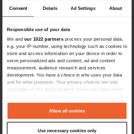
Consent
Details
Ad Settings
About
Es-tu déjà venu ici ?
Responsible use of your data
We and
our 1022 partners
process your personal data,
e.g. your IP-number, using technology such as cookies to
store and access information on your device in order to
serve personalized ads and content, ad and content
Contact
measurement, audience research and services
development. You have a choice in who uses your data
Emplacement
and for what purposes. Your privacy choices are only
Place Saint-Exupéry
Copie
applicable on this digital property where you have made
63300, Thiers, France
your choices. You can change or withdraw your consent
any time from the Cookie Declaration or by clicking on
Coordonnées
the Privacy trigger icon.
Allow all cookies
45° 51' 24" N 3° 32' 39" E
Copie
45.8567 3.54428
If you allow, we would also like to:
Use necessary cookies only
Copie
Collect information about your geographical location