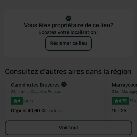
Vous êtes propriétaire de ce lieu?
Boostez votre localisation !
Réclamer ce lieu
Consultez d'autres aires dans la région
Reserve maintenant
Camping les Bruyères
Marraycour
Préféré
24,1 km
•
La Clayette, France
3 km
•
Marcigny
4
6 avis
4.75
77 a
Depuis 40,60 €
15 - 25
(hors frais)
Voir tout