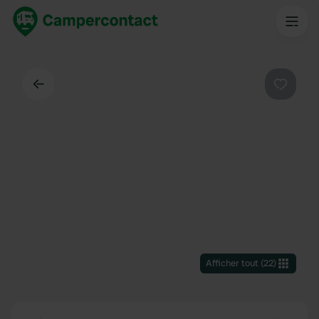
Dos
Préféré
Afficher tout
(
22
)