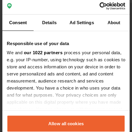
Français y pêchaient.
Voir tous les 35 avis
Consent
Details
Ad Settings
About
Es-tu déjà venu ici ?
Responsible use of your data
We and
our 1022 partners
process your personal data,
e.g. your IP-number, using technology such as cookies to
store and access information on your device in order to
serve personalized ads and content, ad and content
Contact
measurement, audience research and services
development. You have a choice in who uses your data
Emplacement
and for what purposes. Your privacy choices are only
D122
Copie
applicable on this digital property where you have made
Artaix, France
your choices. You can change or withdraw your consent
any time from the Cookie Declaration or by clicking on
Coordonnées
the Privacy trigger icon.
Allow all cookies
46° 15' 11" N 4° 0' 41" E