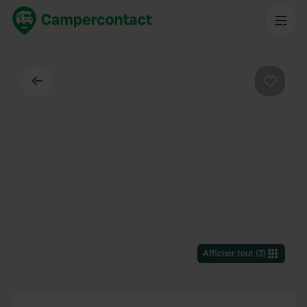
Dos
Préféré
Afficher tout
(
3
)