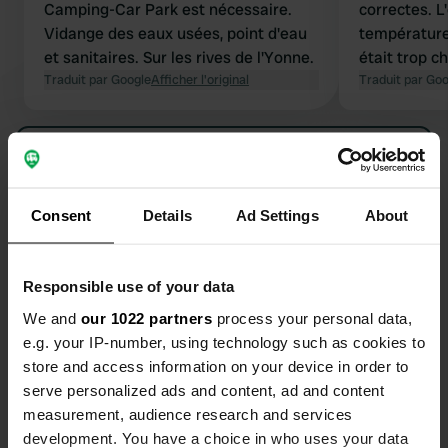
Camping-Car Park est nécessaire.
correctes. L
Vidange des eaux usées, point d'eau
température 
et sanitaires. Sur les rives de l'Yonne.
était trop c
Traduit par Google
Afficher l'original
Traduit par Go
Voir tous les 12 avis
Es-tu déjà venu ici ?
Consent
Details
Ad Settings
About
Responsible use of your data
We and
our 1022 partners
process your personal data,
e.g. your IP-number, using technology such as cookies to
Contact
store and access information on your device in order to
serve personalized ads and content, ad and content
Emplacement
measurement, audience research and services
Rue du Port des Fontaines 1
development. You have a choice in who uses your data
Copie