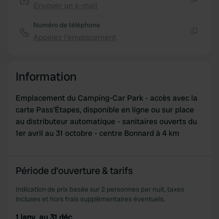
may combine it with other information that you’ve
Envoyer un e-mail
Copie
provided to them or that they’ve collected from your use
Numéro de téléphone
of their services.
Appelez l'emplacement
Copie
Information
Emplacement du Camping-Car Park - accès avec la
carte Pass'Étapes, disponible en ligne ou sur place
au distributeur automatique - sanitaires ouverts du
1er avril au 31 octobre - centre Bonnard à 4 km
Période d'ouverture & tarifs
Indication de prix basée sur 2 personnes par nuit, taxes
incluses et hors frais supplémentaires éventuels.
1 janv. au 31 déc.