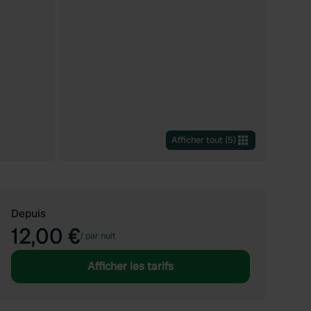
Afficher tout
(
5
)
Depuis
12,00 €
/
par nuit
Afficher les tarifs