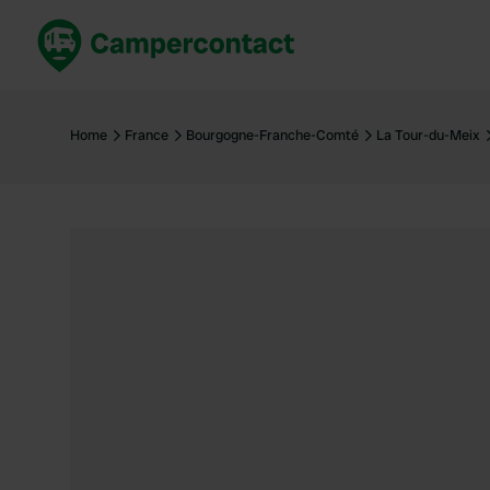
Réservez maintenant
Les meil
France
France
Home
France
Bourgogne-Franche-Comté
La Tour-du-Meix
Italie
Italie
Espagne
Espagne
Allemagne
Allemagn
Voir tout...
Pays-Bas