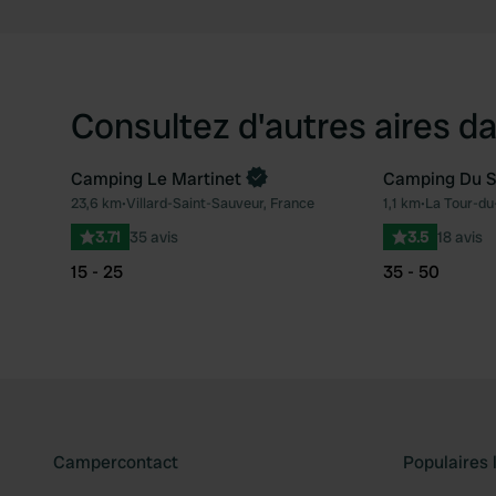
Consultez d'autres aires da
Camping Le Martinet
Camping Du S
23,6 km
•
Villard-Saint-Sauveur, France
1,1 km
•
La Tour-du
Préféré
3.71
35 avis
3.5
18 avis
15 - 25
35 - 50
Campercontact
Populaires 