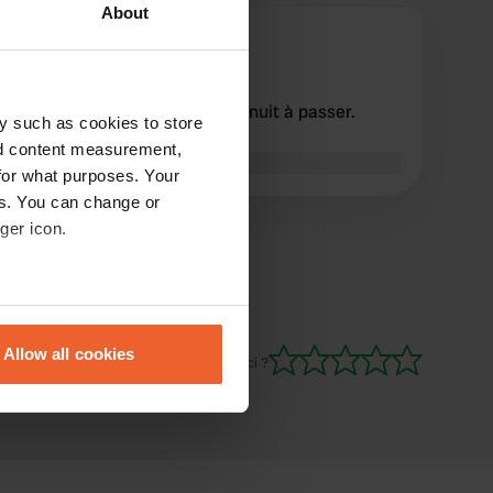
About
Campert16
C
août 2018
Endroit simple, bon pour une nuit à passer.
y such as cookies to store
Aucun officiel vu 😃
nd content measurement,
Traduit par Google
Afficher l'original
for what purposes. Your
es. You can change or
ger icon.
eral meters
Allow all cookies
Es-tu déjà venu ici ?
ails section
.
se our traffic. We also share
ers who may combine it with
 services.