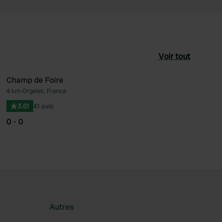
Voir tout
Champ de Foire
4 km
•
Orgelet, France
féré
Préféré
3.61
41 avis
0 - 0
Autres