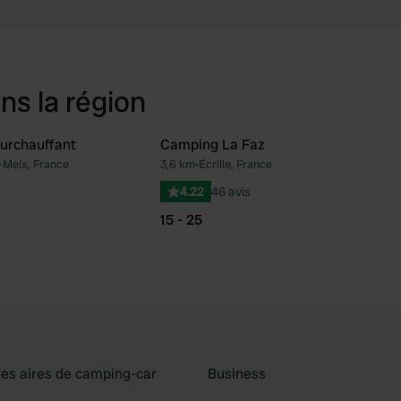
ns la région
urchauffant
Camping La Faz
-Meix, France
3,6 km
•
Écrille, France
Préféré
Pré
4.22
46 avis
15 - 25
les aires de camping-car
Business