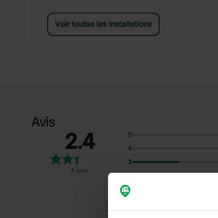
Voir toutes les installations
Avis
2.4
5
4
3
4 avis
2
1