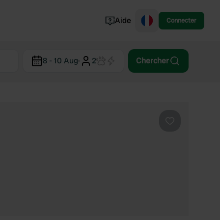
Aide
Connecter
Norvège
8 - 10 Aug
·
2
Chercher
Portugal
Danemark
Croatie
Voir tout...
Préféré