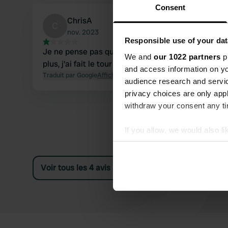
Consent
ChrisA
C
nov. 2023
Responsible use of your dat
Je ne pense pas que ce camping-car existe
We and
our 1022 partners
pr
plus, j'ai fait le tour du village mais aucun signe.
and access information on yo
Traduit par Google
Afficher l'original
audience research and servi
privacy choices are only app
withdraw your consent any tim
If you allow, we would also lik
Collect information abou
Identify your device by ac
Voir tous les 4 avis
Find out more about how your
We use cookies to personalis
information about your use of
other information that you’ve