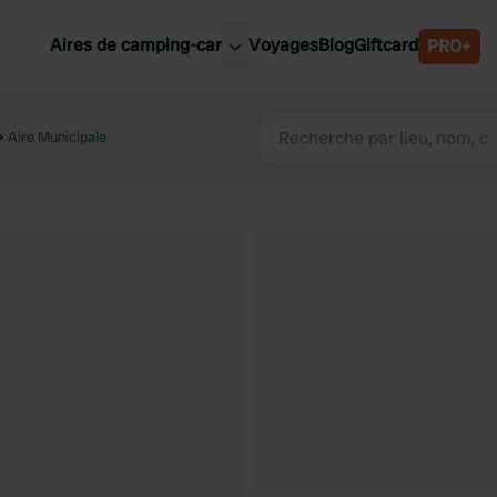
Aires de camping-car
Voyages
Blog
Giftcard
PRO+
leures aires de camping-car
Belgique
Aire Municipale
Slovénie
Autriche
Suède
e
Suisse