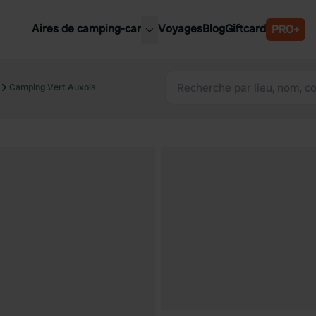
Aires de camping-car
Voyages
Blog
Giftcard
PRO+
leures aires de camping-car
Belgique
Camping Vert Auxois
Slovénie
Autriche
Suède
e
Suisse