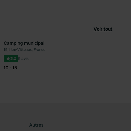
Voir tout
Camping municipal
15,1 km
•
Vitteaux, France
féré
Préféré
3.2
5 avis
10 - 15
Autres