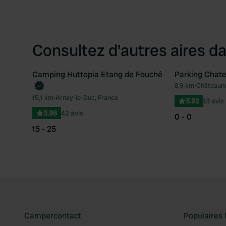
Consultez d'autres aires da
Camping Huttopia Etang de Fouché
Parking Chat
Reserve maintenant
8,9 km
•
Châteaune
Préféré
15,1 km
•
Arnay-le-Duc, France
3.92
13 avis
3.98
42 avis
0 - 0
15 - 25
Campercontact
Populaires 