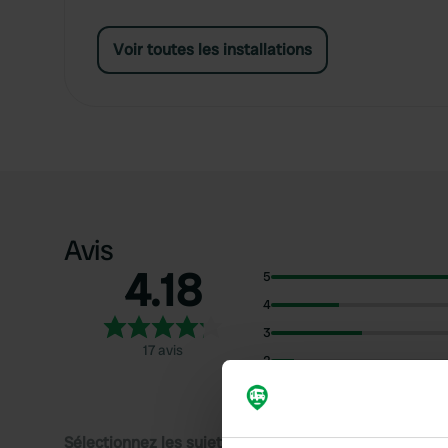
Voir toutes les installations
Avis
4.18
5
4
3
17 avis
2
1
Sélectionnez les sujets pour lire les critiques :