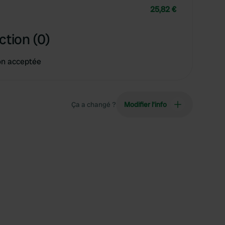
25,82 €
ction (0)
on acceptée
Ça a changé ?
Modifier l’info