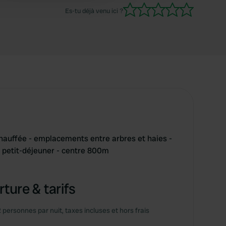
Belles pistes cyclables le long du canal de
Es-tu déjà venu ici ?
Bourgogne. Nous avions prévu de rester 5 jours,
mais nous avons prolongé notre séjour de 3
jours.
chauffée - emplacements entre arbres et haies -
e petit-déjeuner - centre 800m
ture & tarifs
2 personnes par nuit, taxes incluses et hors frais