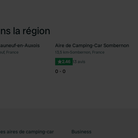
ns la région
eauneuf-en-Auxois
Aire de Camping-Car Sombernon
uf, France
13,5 km
•
Sombernon, France
Préféré
Pré
2.46
13 avis
0 - 0
les aires de camping-car
Business