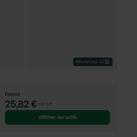
Afficher tout
(
5
)
Depuis
25,82 €
/
par nuit
Afficher les tarifs