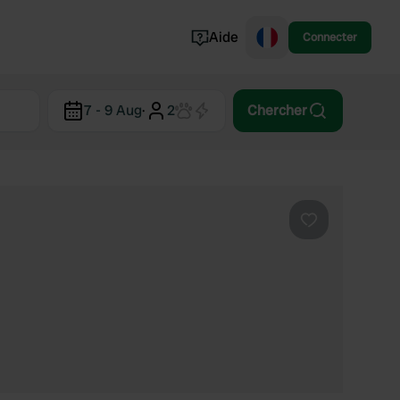
Aide
Connecter
Norvège
7 - 9 Aug
·
2
Chercher
Portugal
Danemark
Croatie
Voir tout...
Préféré