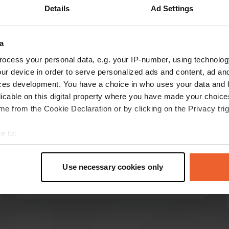
Details
Ad Settings
Montre plus
a
les avis
ocess your personal data, e.g. your IP-number, using technolog
ur device in order to serve personalized ads and content, ad a
ces development. You have a choice in who uses your data and 
Camper2019
licable on this digital property where you have made your choic
juin 2026
e from the Cookie Declaration or by clicking on the Privacy trig
Camping charmant. Emplacements spacieux,
e to:
sanitaires de qualité, restaurant, service de
livraison de pain, belle piscine. Magnifiques
t your geographical location which can be accurate to within sev
itinéraires cyclables dans la région. Bref, un
tively scanning it for specific characteristics (fingerprinting)
Use necessary cookies only
camping où l'on a envie de revenir.
 personal data is processed and set your preferences in the
det
Traduit par Google
Afficher l'original
e content and ads, to provide social media features and to analy
 our site with our social media, advertising and analytics partn
 provided to them or that they’ve collected from your use of their