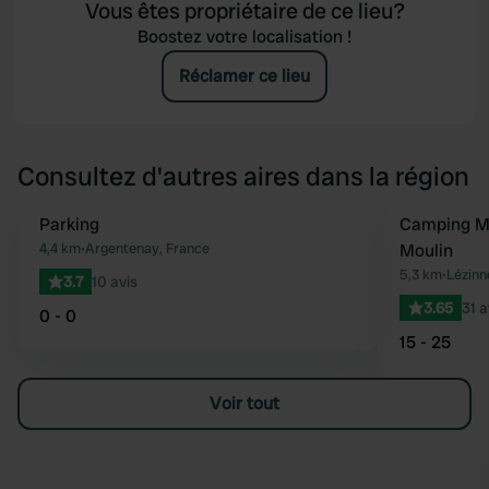
Vous êtes propriétaire de ce lieu?
Boostez votre localisation !
Réclamer ce lieu
Consultez d'autres aires dans la région
Parking
Camping Mu
Préféré
4,4 km
•
Argentenay, France
Moulin
5,3 km
•
Lézinn
3.7
10 avis
3.65
31 a
0 - 0
15 - 25
Voir tout