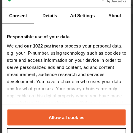
Traduit par Go
Consent
Details
Ad Settings
About
Voir tous les 13 avis
Responsible use of your data
We and
our 1022 partners
process your personal data,
Es-tu déjà venu ici ?
e.g. your IP-number, using technology such as cookies to
store and access information on your device in order to
serve personalized ads and content, ad and content
measurement, audience research and services
development. You have a choice in who uses your data
and for what purposes. Your privacy choices are only
Contact
applicable on this digital property where you have made
your choices. You can change or withdraw your consent
any time from the Cookie Declaration or by clicking on
Emplacement
the Privacy trigger icon.
Allow all cookies
D965
Copie
89430, Tanlay, France
If you allow, we would also like to: