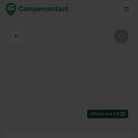
Dos
Préféré
Afficher tout
(
13
)