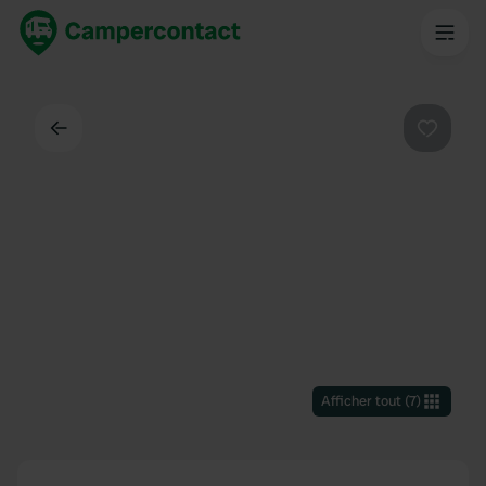
Dos
Préféré
Afficher tout
(
7
)