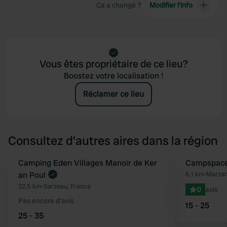
Ça a changé ?
Modifier l’info
Vous êtes propriétaire de ce lieu?
Boostez votre localisation !
Réclamer ce lieu
Consultez d'autres aires dans la région
Reserve maintenant
Camping Eden Villages Manoir de Ker
Reserve mainten
Campspace
Préféré
an Poul
6,1 km
•
Marzan
22,5 km
•
Sarzeau, France
0
avis
Pas encore d'avis
15 - 25
25 - 35