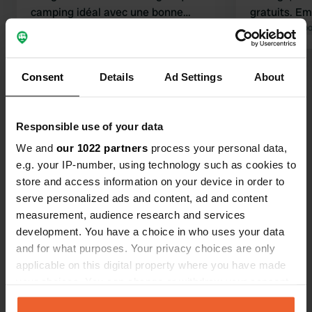
camping idéal avec une bonne
gratuits. E
boulangerie, une épicerie bien
Traduit par Google
Afficher l'original
également. P
Traduit par Go
achalandée, une crêperie savoureuse
toilettes et
et une pizzeria. À découvrir
parc animali
Voir tous les 7 avis
Consent
Details
Ad Settings
About
absolument. Et pour finir, une petite
parc où les
contribution est la bienvenue.
gardés en c
habitat natu
Es-tu déjà venu ici ?
Responsible use of your data
We and
our 1022 partners
process your personal data,
e.g. your IP-number, using technology such as cookies to
store and access information on your device in order to
serve personalized ads and content, ad and content
measurement, audience research and services
Contact
development. You have a choice in who uses your data
and for what purposes. Your privacy choices are only
Emplacement
applicable on this digital property where you have made
Rue des Oiseaux 9
Copie
your choices. You can change or withdraw your consent
56190, Le Guerno, France
any time from the Cookie Declaration or by clicking on