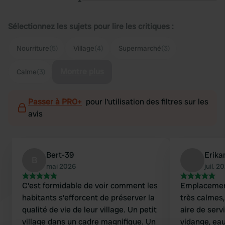
Sélectionnez les sujets pour lire les critiques :
Nourriture
(5)
Village
(4)
Supermarché
(3)
Montre plus
Calme
(3)
Passer à PRO+
pour l'utilisation des filtres sur les
avis
Bert-39
Erik
B
mai 2026
juil. 2
C'est formidable de voir comment les
Emplacemen
habitants s'efforcent de préserver la
très calmes,
qualité de vie de leur village. Un petit
aire de serv
village dans un cadre magnifique. Un
vidange, eau