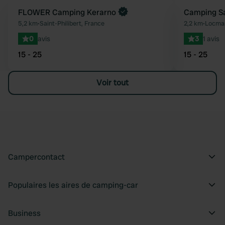
Reserve maintenant
FLOWER Camping Kerarno
Camping Sa
Préféré
5,2 km
•
Saint-Philibert, France
2,2 km
•
Locmar
0
avis
3
1 avis
15 - 25
15 - 25
Voir tout
Campercontact
Populaires les aires de camping-car
Business