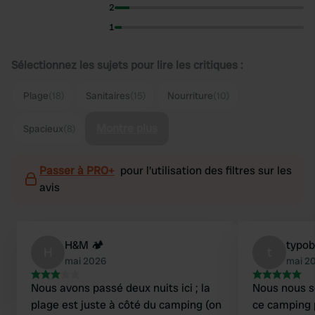
2
1
Sélectionnez les sujets pour lire les critiques :
Plage
(18)
Sanitaires
(15)
Nourriture
(10)
Montre plus
Spacieux
(8)
Passer à PRO+
pour l'utilisation des filtres sur les
avis
H&M 🏕️
typo
H
t
mai 2026
mai 2
Nous avons passé deux nuits ici ; la
Nous nous 
plage est juste à côté du camping (on
ce camping 