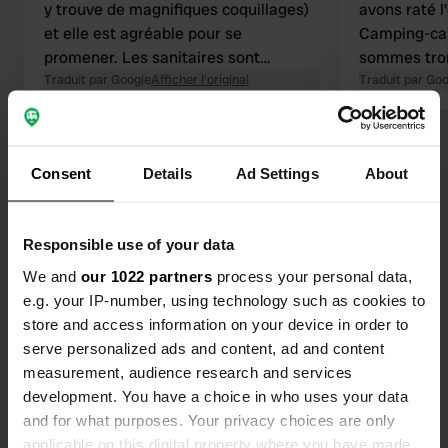
y trouve de magnifiques coquillages)
avons raté l
et elle est agréable pour se
Camping-car
promener. Les sanitaires sont
sommes trom
propres, la douche est agréable et
Traduit par Google
Afficher l'original
une de nos pl
Traduit par Go
chaude, mais les boutons-poussoirs
camping nou
sont un peu courts. Le village est
très bonne 
Voir tous les 25 avis
charmant, et je vous recommande la
Emplacement
Consent
Details
Ad Settings
About
crêperie Les Îles pour ses délicieuses
plusieurs blo
galettes ! Peut-être était-ce dû au
à chaque e
Es-tu déjà venu ici ?
temps (trop froid et peu de soleil) et
n'avons pas 
Responsible use of your data
au fait que le camping était presque
impeccable.
vide, mais l’ambiance et le confort de
eau et l'év
We and
our 1022 partners
process your personal data,
ce camping m’ont manqué.
étaient excellents
e.g. your IP-number, using technology such as cookies to
recommando
store and access information on your device in order to
restaurant 
serve personalized ads and content, ad and content
Contact
measurement, audience research and services
development. You have a choice in who uses your data
Emplacement
and for what purposes. Your privacy choices are only
rue Henri Ezan 10
Copie
applicable on this digital property where you have made