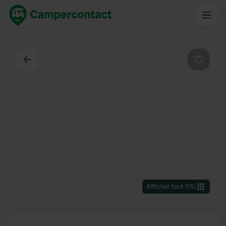
Dos
Préféré
Afficher tout
(
15
)