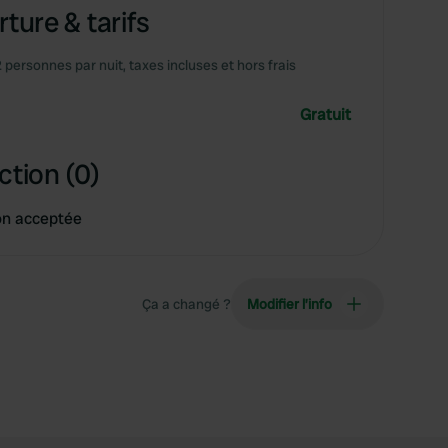
ture & tarifs
2 personnes par nuit, taxes incluses et hors frais
Gratuit
ction (0)
on acceptée
Ça a changé ?
Modifier l’info