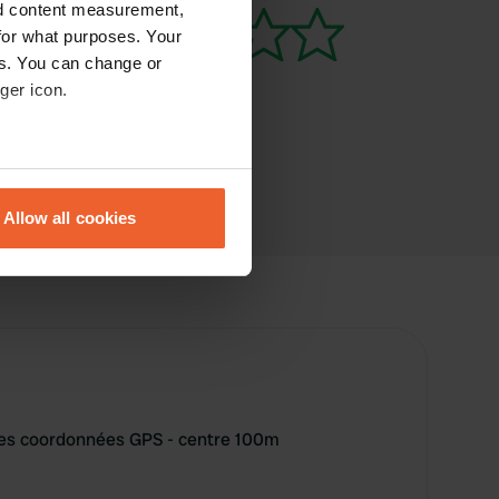
nd content measurement,
for what purposes. Your
es. You can change or
ger icon.
eral meters
Allow all cookies
ails section
.
se our traffic. We also share
ers who may combine it with
 services.
r les coordonnées GPS - centre 100m