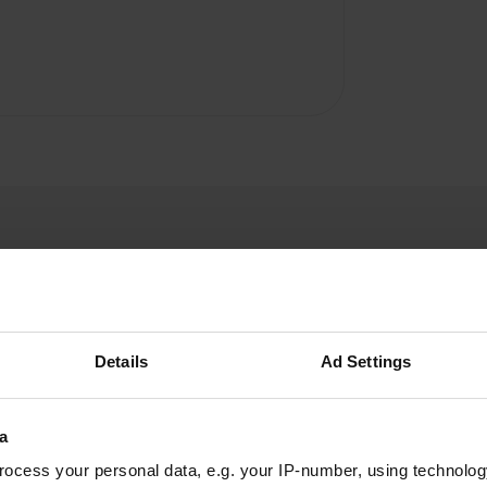
Details
Ad Settings
wewe
w
mai 2022
a
au milieu d'un village calme, sur une grande
pelouse. belle région avec un certain nombre de
ocess your personal data, e.g. your IP-number, using technolog