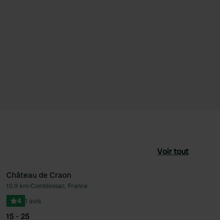
Voir tout
Château de Craon
10,9 km
•
Comblessac, France
féré
Préféré
4
1 avis
15 - 25