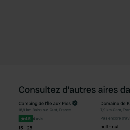
Consultez d'autres aires da
Camping de l'Île aux Pies
Domaine de K
Reserve maintenant
18,9 km
•
Bains-sur-Oust, France
7,9 km
•
Caro, Fra
Préféré
Pas encore d'av
4.5
4 avis
null - null
15 - 25