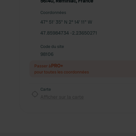
56140, Réminiac, France
Coordonnées
47° 51' 35" N 2° 14' 11" W
47.85984734 -2.23650271
Code du site
98106
PRO+
Passer à
pour toutes les coordonnées
Carte
Afficher sur la carte