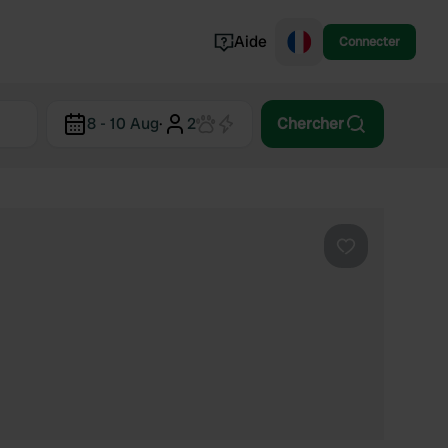
Aide
Connecter
Norvège
8 - 10 Aug
·
2
Chercher
Portugal
Danemark
Croatie
Voir tout...
Préféré