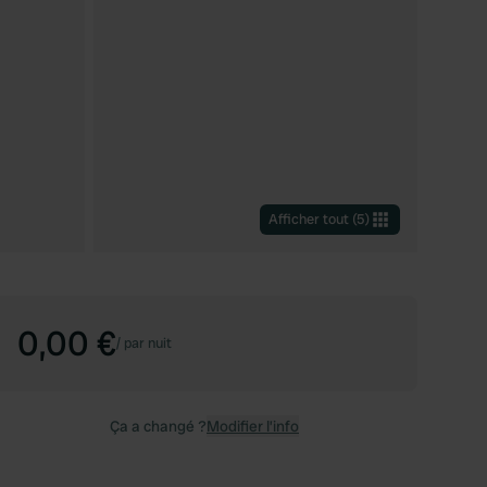
Afficher tout
(
5
)
0,00 €
/
par nuit
Ça a changé ?
Modifier l’info