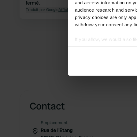
fermé.
and access information on yo
Traduit par Google
Afficher l'original
audience research and servi
privacy choices are only app
withdraw your consent any tim
If you allow, we would also lik
Collect information abou
Identify your device by ac
Find out more about how your
We use cookies to personalis
information about your use of
other information that you’ve
Contact
Emplacement
Rue de l'Étang