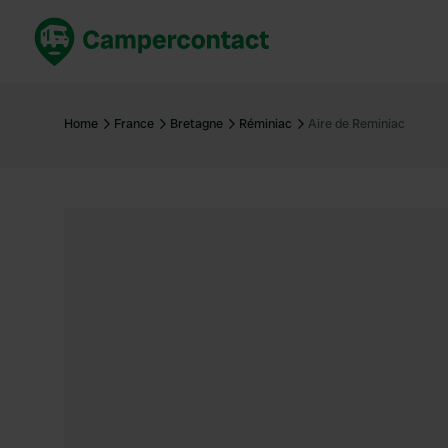
Réservez maintenant
Les meil
France
France
Home
France
Bretagne
Réminiac
Aire de Reminiac
Italie
Italie
Espagne
Espagne
Allemagne
Allemagn
Voir tout...
Pays-Bas