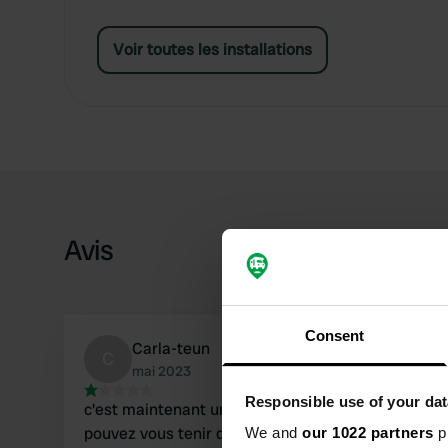
Voir toutes les installations
Avis
Consent
Carla-teun
C
mai 2023
Responsible use of your dat
c'est maintenant un mauvais endroit où vous
pouvez vous tenir debout. le camping-car est
We and
our 1022 partners
pr