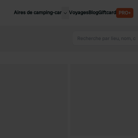
Aires de camping-car
Voyages
Blog
Giftcard
PRO+
leures aires de camping-car
Belgique
Slovénie
Autriche
Suède
e
Suisse