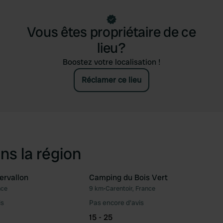
Vous êtes propriétaire de ce
lieu?
Boostez votre localisation !
Réclamer ce lieu
ns la région
ervallon
Camping du Bois Vert
nce
9 km
•
Carentoir, France
Préféré
Pré
is
Pas encore d'avis
15 - 25