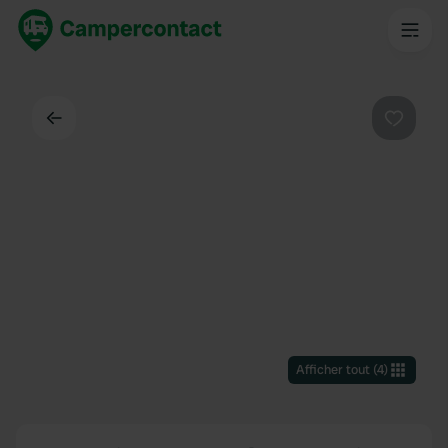
Dos
Préféré
Afficher tout
(
4
)