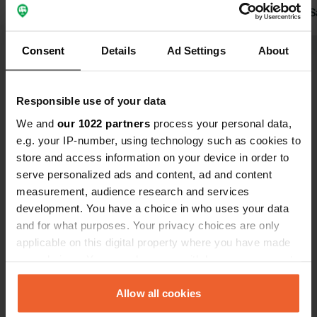
(brochure) à la réception. Un
à la plage. 
Carrefour est accessible à vélo, et
Traduit par Google
Afficher l'original
plusieurs grands supermarchés se
Consent
Details
Ad Settings
About
trouvent à Sarzeau (à 9 km à vélo).
Voir tous les 7 avis
Pensez à réserver à l'avance en haute
saison, car l'établissement risque
Responsible use of your data
d'être complet.
Es-tu déjà venu ici ?
We and
our 1022 partners
process your personal data,
e.g. your IP-number, using technology such as cookies to
store and access information on your device in order to
serve personalized ads and content, ad and content
measurement, audience research and services
development. You have a choice in who uses your data
Contact
and for what purposes. Your privacy choices are only
applicable on this digital property where you have made
your choices. You can change or withdraw your consent
Emplacement
any time from the Cookie Declaration or by clicking on
Route de la Chapelle
Copie
the Privacy trigger icon.
Allow all cookies
56370, Sarzeau, France