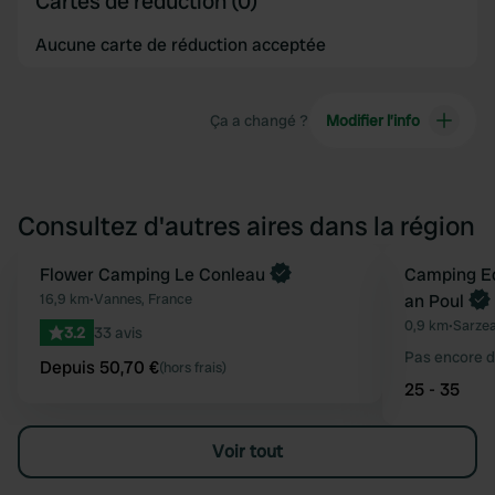
Cartes de réduction (0)
Aucune carte de réduction acceptée
Ça a changé ?
Modifier l’info
Consultez d'autres aires dans la région
Reserve maintenant
Flower Camping Le Conleau
Reserve mainten
Camping Ed
Préféré
16,9 km
•
Vannes, France
an Poul
0,9 km
•
Sarzea
3.2
33 avis
Pas encore d
Depuis 50,70 €
(hors frais)
25 - 35
Voir tout