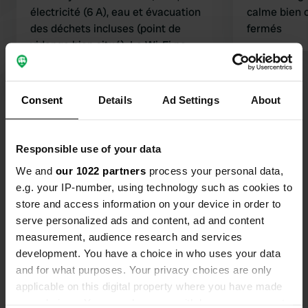
électricité (6 A), eau et évacuation
calme bien ombragée
des déchets incluses (point de
fermés
vidange bien situé). Le Wi-Fi ne
fonctionnait pas, mais cela ne nous a
pas posé de problème.
Traduit par Google
Afficher l'original
L'emplacement est arboré et offre
Consent
Details
Ad Settings
About
une ombre agréable (29 °C) par cette
Voir tous les 28 avis
chaleur. La réception satellite est
parfois difficile à cause des arbres,
Responsible use of your data
mais cela ne nous a pas gênés non
Es-tu déjà venu ici ?
We and
our 1022 partners
process your personal data,
plus. Je recommande cet
e.g. your IP-number, using technology such as cookies to
emplacement et j'y retournerai si
store and access information on your device in order to
besoin. …
serve personalized ads and content, ad and content
measurement, audience research and services
development. You have a choice in who uses your data
Contact
and for what purposes. Your privacy choices are only
applicable on this digital property where you have made
your choices. You can change or withdraw your consent
Emplacement