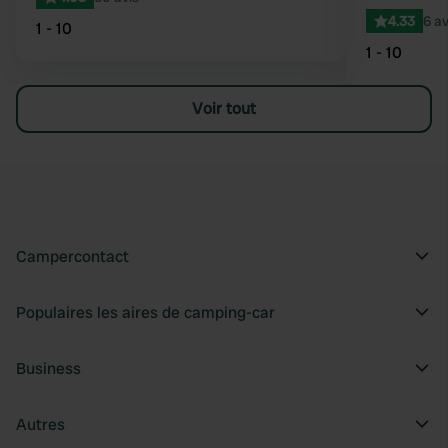
4.33
6 av
1 - 10
1 - 10
Voir tout
Campercontact
Populaires les aires de camping-car
Business
Autres