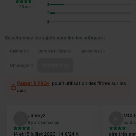
3
28 avis
2
1
Sélectionnez les sujets pour lire les critiques :
Calme
(16)
Bord de rivière
(9)
Sanitaires
(8)
Montre plus
Ombragé
(4)
Passer à PRO+
pour l'utilisation des filtres sur les
avis
Jimmy2
MCL
M
Il y a 2 semaines
août 
14 et 15 juillet 2026 : 14 €/24 h,
aire très ag