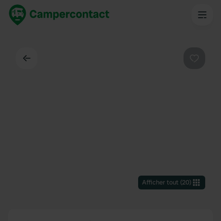
Dos
Préféré
Afficher tout
(
20
)