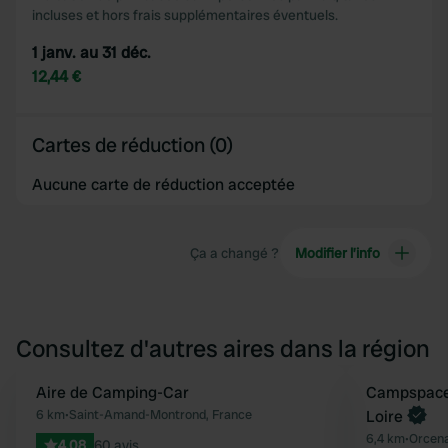
incluses et hors frais supplémentaires éventuels.
1 janv. au 31 déc.
12,44 €
Cartes de réduction (0)
Aucune carte de réduction acceptée
Ça a changé ?
Modifier l’info
Consultez d'autres aires dans la région
Aire de Camping-Car
Reserve mainten
Campspace 
Préféré
6 km
•
Saint-Amand-Montrond, France
Loire
6,4 km
•
Orcena
4.08
60 avis