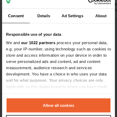
Ils sont autorisés sur le camping.
rester sur 
Supermarché et boulangerie à
Traduit par Google
Afficher l'original
sympathique
Traduit par Go
Consent
Details
Ad Settings
About
environ 500 mètres. Camping
français.
agréable et calme pour quelques
Voir tous les 6 avis
jours ou comme camping de passage.
Responsible use of your data
We and
our 1022 partners
process your personal data,
Es-tu déjà venu ici ?
e.g. your IP-number, using technology such as cookies to
store and access information on your device in order to
serve personalized ads and content, ad and content
measurement, audience research and services
development. You have a choice in who uses your data
and for what purposes. Your privacy choices are only
Contact
applicable on this digital property where you have made
your choices. You can change or withdraw your consent
Emplacement
any time from the Cookie Declaration or by clicking on
La Boucherie
Copie
the Privacy trigger icon.
Allow all cookies
37220, Crouzilles, France