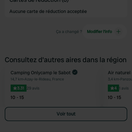
Aucune carte de réduction acceptée
Ça a changé ?
Modifier l’info
Consultez d'autres aires dans la région
Reserve maintenant
Camping Onlycamp le Sabot
Air naturel
Préféré
14,7 km
•
Azay-le-Rideau, France
3,4 km
•
Panzou
3.31
29 avis
4
1 avis
10 - 15
10 - 15
Voir tout