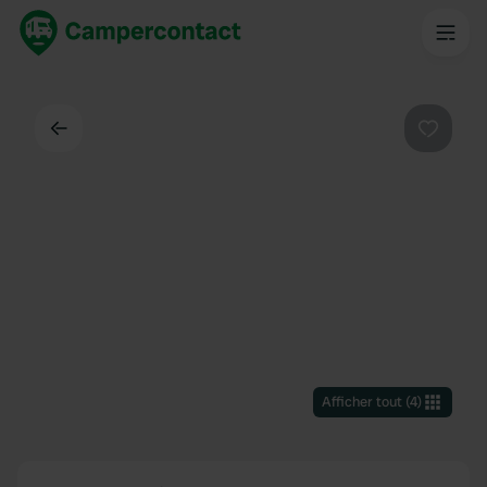
Dos
Préféré
Afficher tout
(
4
)