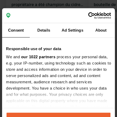
propriétaire a été champion du cidre
bouteille de
en 2024 et possède un certificat.
Traduit par Google
Afficher l'original
apprécié. Au
Traduit par Go
Électricité et toilettes disponibles.
toilettes, q
Emplacement : 5 €. Électricité : 5 €.
fermées. La
Voir tous les 15 avis
Bon prix.
position "bo
Consent
Details
Ad Settings
About
robinet défe
dangereux. S
Es-tu déjà venu ici ?
transit.
Responsible use of your data
We and
our 1022 partners
process your personal data,
e.g. your IP-number, using technology such as cookies to
store and access information on your device in order to
serve personalized ads and content, ad and content
measurement, audience research and services
Contact
development. You have a choice in who uses your data
and for what purposes. Your privacy choices are only
Emplacement
applicable on this digital property where you have made
les mussereaux 323
Copie
your choices. You can change or withdraw your consent
45210, Louzouer, France
any time from the Cookie Declaration or by clicking on