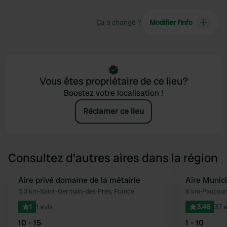
Ça a changé ?
Modifier l’info
Vous êtes propriétaire de ce lieu?
Boostez votre localisation !
Réclamer ce lieu
Consultez d'autres aires dans la région
Aire privé domaine de la métairie
Aire Munic
Préféré
5,3 km
•
Saint-Germain-des-Prés, France
6 km
•
Paucour
1
1 avis
3.46
37 a
10 - 15
1 - 10