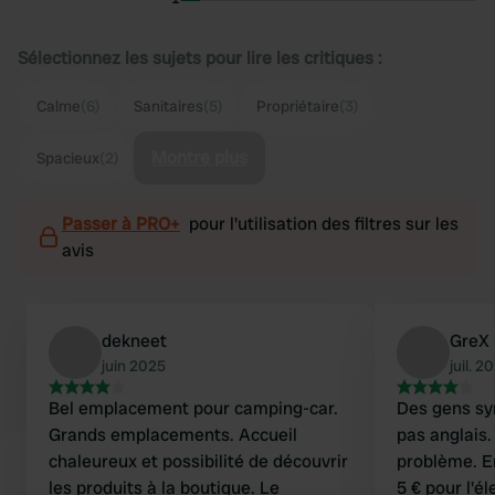
Sélectionnez les sujets pour lire les critiques :
Calme
(6)
Sanitaires
(5)
Propriétaire
(3)
Montre plus
Spacieux
(2)
Passer à PRO+
pour l'utilisation des filtres sur les
avis
dekneet
GreX
juin 2025
juil. 2
Bel emplacement pour camping-car.
Des gens sy
Grands emplacements. Accueil
pas anglais.
chaleureux et possibilité de découvrir
problème. E
les produits à la boutique. Le
5 € pour l'él