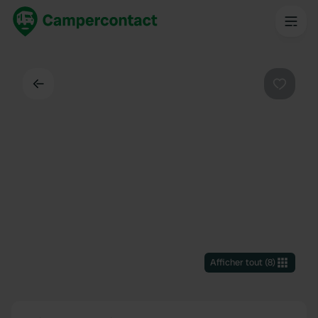
Dos
Préféré
Afficher tout
(
8
)