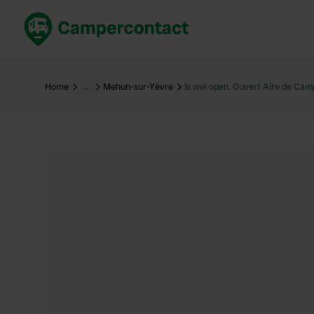
Réservez maintenant
Les meil
France
France
Home
…
Mehun-sur-Yèvre
Is wel open. Ouvert Aire de Ca
Italie
Italie
Espagne
Espagne
Allemagne
Allemagn
Voir tout...
Pays-Bas