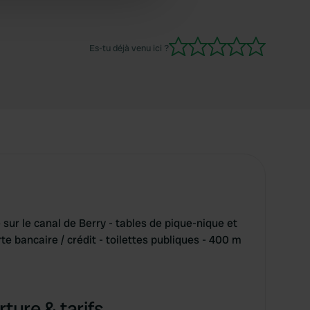
 services.
Es-tu déjà venu ici ?
sur le canal de Berry - tables de pique-nique et
te bancaire / crédit - toilettes publiques - 400 m
ture & tarifs