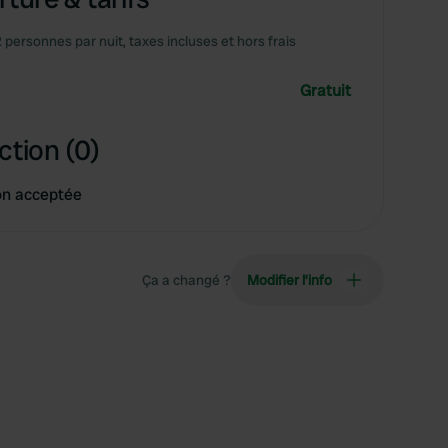
2 personnes par nuit, taxes incluses et hors frais
Gratuit
ction (0)
on acceptée
Ça a changé ?
Modifier l’info