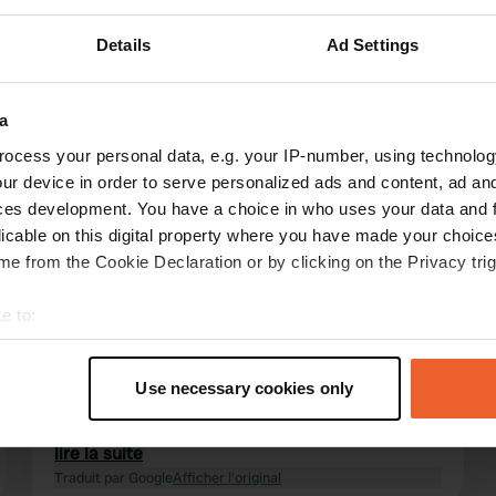
Details
Ad Settings
Montre plus
 emplacement
(6)
a
ocess your personal data, e.g. your IP-number, using technolog
les avis
ur device in order to serve personalized ads and content, ad a
ces development. You have a choice in who uses your data and 
licable on this digital property where you have made your choic
Joost&Cindy
J
e from the Cookie Declaration or by clicking on the Privacy trig
mai 2026
e to:
Endroit fantastique et paisible au bord de l'eau
avec des tables de pique-nique. Calme absolu la
t your geographical location which can be accurate to within sev
nuit, nous nous sommes donc réveillés en pleine
tively scanning it for specific characteristics (fingerprinting)
Use necessary cookies only
forme. Dommage que l'eau ne fonctionnait pas,
 personal data is processed and set your preferences in the
det
mais on ne peut pas tout avoir dans un endroit
aussi exceptionnel et gratuit. Nous avons pu
lire la suite
e content and ads, to provide social media features and to analy
garer notre camping-car de 8 mètres sans
Traduit par Google
Afficher l'original
 our site with our social media, advertising and analytics partn