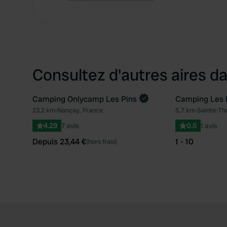
Consultez d'autres aires da
Camping Onlycamp Les Pins
Camping Les É
Reserve maintenant
23,2 km
•
Nançay, France
5,7 km
•
Sainte-Th
Préféré
4.29
7 avis
0.5
1 avis
Depuis 23,44 €
1 - 10
(hors frais)