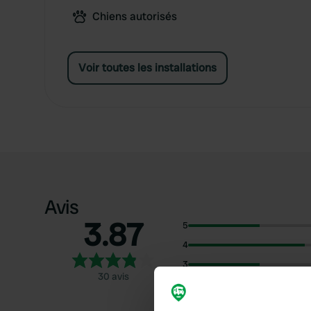
Chiens autorisés
Voir toutes les installations
Avis
3.87
5
4
3
30 avis
2
1