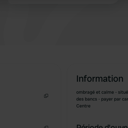
problème.
 provided to them or that they’ve collected from your use of their
Information
ombragé et calme - situé 
des bancs - payer par car
Copie
Centre
Période d'ouver