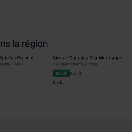
Copie
ns la région
picéas Preuilly
Aire de Camping-Car Marmagne
orette, France
7,4 km
•
Marmagne, France
Préféré
Pré
3.38
16 avis
0 - 0