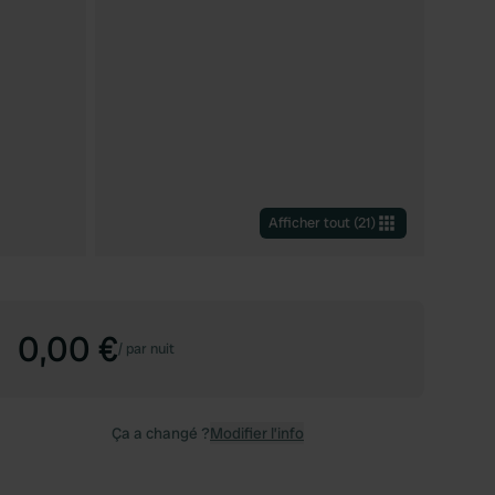
Afficher tout
(
21
)
0,00 €
/
par nuit
Ça a changé ?
Modifier l’info