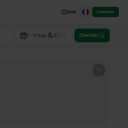
Aide
Connecter
Norvège
7 - 9 Aug
·
2
Chercher
Portugal
Danemark
Croatie
Voir tout...
Préféré