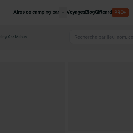
Aires de camping-car
Voyages
Blog
Giftcard
PRO+
leures aires de camping-car
Belgique
mping-Car Mehun
Slovénie
Autriche
Suède
e
Suisse