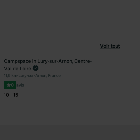
Voir tout
Campspace in Lury-sur-Arnon, Centre-
Reserve maintenant
Val de Loire
féré
Préféré
11,5 km
•
Lury-sur-Arnon, France
0
avis
10 - 15