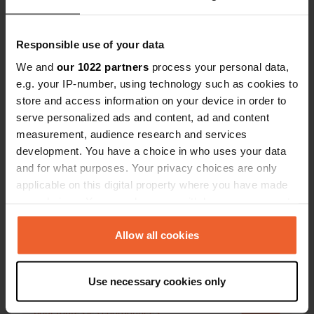
Responsible use of your data
We and
our 1022 partners
process your personal data,
Contact
e.g. your IP-number, using technology such as cookies to
store and access information on your device in order to
Emplacement
serve personalized ads and content, ad and content
Casette
Copie
measurement, audience research and services
20213, Pruno, France
development. You have a choice in who uses your data
and for what purposes. Your privacy choices are only
Coordonnées
applicable on this digital property where you have made
42° 26' 8" N 9° 27' 3" E
your choices. You can change or withdraw your consent
Copie
any time from the Cookie Declaration or by clicking on
42.43567 9.45081
the Privacy trigger icon.
Allow all cookies
Copie
Code du site
If you allow, we would also like to:
68465
Copie
Use necessary cookies only
Collect information about your geographical location
PRO+
Passer à
PRO+
which can be accurate to within several meters
pour toutes les coordonnées