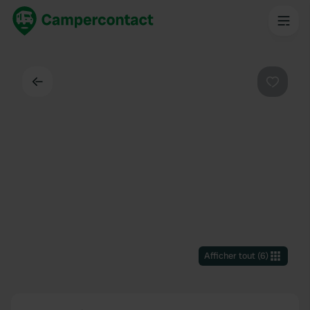
Dos
Préféré
Afficher tout
(
6
)