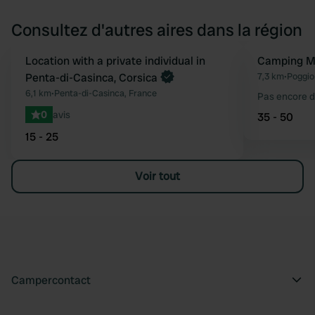
Consultez d'autres aires dans la région
Reserve maintenant
Location with a private individual in
Camping M
Préféré
Penta-di-Casinca, Corsica
7,3 km
•
Poggio
6,1 km
•
Penta-di-Casinca, France
Pas encore d
0
avis
35 - 50
15 - 25
Voir tout
Campercontact