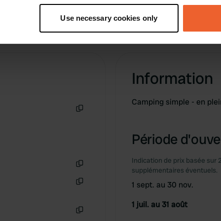
tively scanning it for specific characteristics (fingerprinting)
Use necessary cookies only
 personal data is processed and set your preferences in the
det
e content and ads, to provide social media features and to analy
 our site with our social media, advertising and analytics partn
 provided to them or that they’ve collected from your use of their
Information
Camping simple - en plein
Copie
Période d'ouver
Indication de prix basée sur 
supplémentaires éventuels.
Copie
1 sept. au 30 nov.
Copie
1 juil. au 31 août
Copie