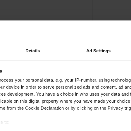
Details
Ad Settings
a
ocess your personal data, e.g. your IP-number, using technolog
Ajouter un avis
ur device in order to serve personalized ads and content, ad a
ces development. You have a choice in who uses your data and 
Vous êtes déjà venu ici ? Dites aux autres ce que
licable on this digital property where you have made your choic
vous en pensez.
e from the Cookie Declaration or by clicking on the Privacy trig
e to:
t your geographical location which can be accurate to within sev