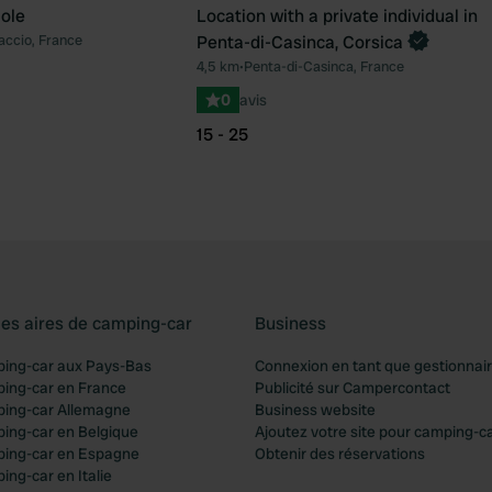
ole
Location with a private individual in
Reserve maintenant
laccio, France
Penta-di-Casinca, Corsica
Préféré
Pré
4,5 km
•
Penta-di-Casinca, France
0
avis
15 - 25
les aires de camping-car
Business
ping-car aux Pays-Bas
Connexion en tant que gestionnai
ping-car en France
Publicité sur Campercontact
ping-car Allemagne
Business website
ping-car en Belgique
Ajoutez votre site pour camping-c
ping-car en Espagne
Obtenir des réservations
ing-car en Italie