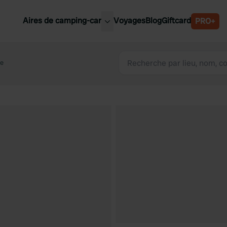
Aires de camping-car
Voyages
Blog
Giftcard
PRO+
leures aires de camping-car
Belgique
ge
Slovénie
Autriche
Suède
e
Suisse