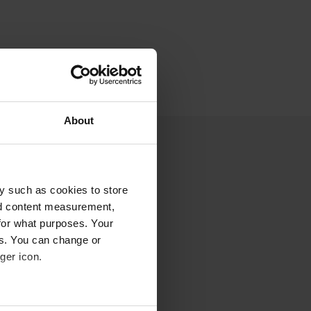
About
y such as cookies to store
nd content measurement,
for what purposes. Your
es. You can change or
ger icon.
eral meters