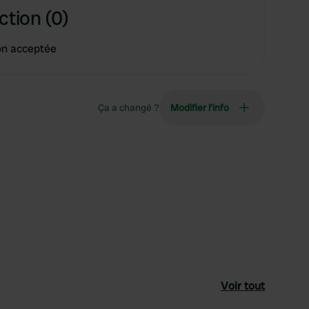
ction (0)
on acceptée
Ça a changé ?
Modifier l’info
Voir tout