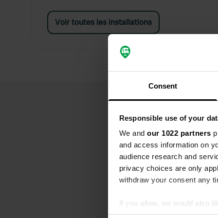
Voir toutes les installations
Consent
Responsible use of your dat
We and
our 1022 partners
pr
and access information on yo
audience research and servi
privacy choices are only app
withdraw your consent any tim
If you allow, we would also lik
Collect information abou