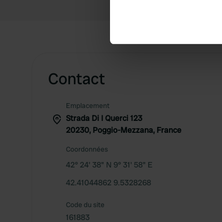
Identify your device by ac
Find out more about how your
We use cookies to personalis
information about your use of
other information that you’ve
Contact
Emplacement
Strada Di I Querci 123
20230, Poggio-Mezzana, France
Coordonnées
42° 24' 38" N 9° 31' 58" E
42.41044862 9.5328268
Code du site
161883