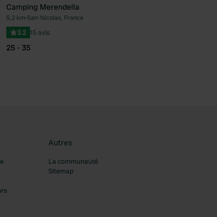
Camping Merendella
5,2 km
•
San-Nicolao, France
féré
Préféré
3.2
15 avis
25 - 35
Autres
re
La communauté
Sitemap
ars