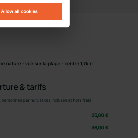
Allow all cookies
ails section
.
se our traffic. We also share
ers who may combine it with
 services.
e nature - vue sur la plage - centre 1,7km
ture & tarifs
2 personnes par nuit, taxes incluses et hors frais
25,00 €
36,00 €