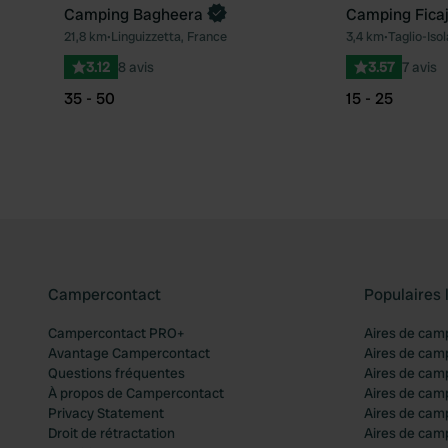
Camping Bagheera
Camping Ficaj
21,8 km
•
Linguizzetta, France
3,4 km
•
Taglio-Iso
Préféré
3.12
8 avis
3.57
7 avis
35 - 50
15 - 25
Campercontact
Populaires 
Campercontact PRO+
Aires de cam
Avantage Campercontact
Aires de cam
Questions fréquentes
Aires de cam
À propos de Campercontact
Aires de cam
Privacy Statement
Aires de cam
Droit de rétractation
Aires de camp