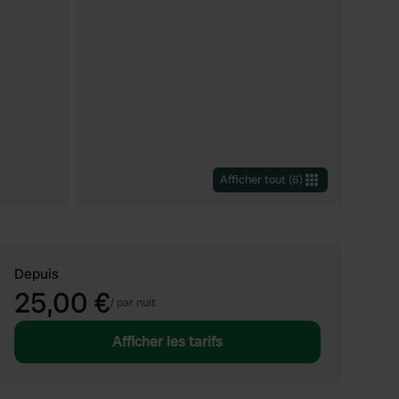
Afficher tout
(
6
)
Depuis
25,00 €
/
par nuit
Afficher les tarifs