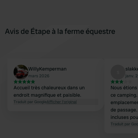
Avis de Étape à la ferme équestre
WillyKemperman
slakk
s
mars 2026
janv. 
Accueil très chaleureux dans un
Nous étions 
endroit magnifique et paisible.
ce camping.
Traduit par Google
Afficher l'original
emplacement
de passage. 
incluses pour
toilettes ni
Traduit par Go
votre arrivé