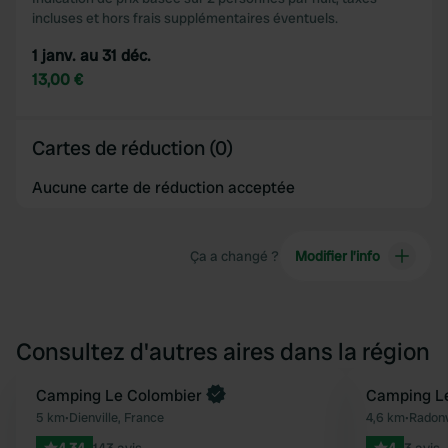
incluses et hors frais supplémentaires éventuels.
1 janv. au 31 déc.
13,00 €
Cartes de réduction (0)
Aucune carte de réduction acceptée
Ça a changé ?
Modifier l’info
Consultez d'autres aires dans la région
Reserve maintenant
Camping Le Colombier
Camping Le
Préféré
5 km
•
Dienville, France
4,6 km
•
Radonv