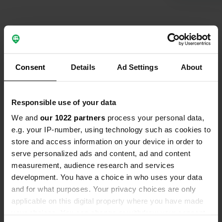
portail d'ent
panneau du s
tournez à dr
trouvez vot
endroit agr
Contact
chien.
Consent
Details
Ad Settings
About
Emplacement
Route De Crespy 1
Copie
Responsible use of your data
10500, Brienne-le-Château, France
We and
our 1022 partners
process your personal data,
Coordonnées
e.g. your IP-number, using technology such as cookies to
48° 23' 38" N 4° 32' 7" E
store and access information on your device in order to
Copie
serve personalized ads and content, ad and content
48.39382141 4.53540494
measurement, audience research and services
Copie
development. You have a choice in who uses your data
Code du site
and for what purposes. Your privacy choices are only
163255
Copie
applicable on this digital property where you have made
PRO+
Passer à
your choices. You can change or withdraw your consent
PRO+
pour toutes les coordonnées