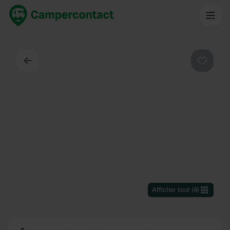
Dos
Préféré
Afficher tout
(
4
)